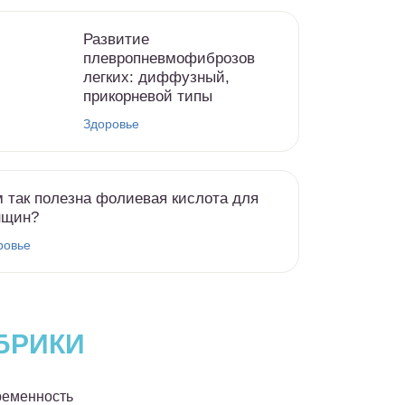
Развитие
плевропневмофиброзов
легких: диффузный,
прикорневой типы
Здоровье
 так полезна фолиевая кислота для
нщин?
ровье
БРИКИ
еменность