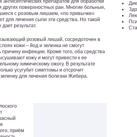
х антисептических препаратов для обработки
Ди
и других поверхностных ран. Многие больные,
Здо
шиеся с розовым лишаем, «по привычке»
Лек
ют для лечения сыпи эти средства. Но такой
Пси
 дает результат.
Ста
ызывающий розовый лишай, сосредоточен в
слоях кожи – йод и зеленка не смогут
ь причину инфекции. Кроме того, оба средства
ысушивают кожу и могут привести к ее
ельному химическому ожогу. В результате
только усугубит симптомы и отсрочит
 зеленку для лечения болезни Жибера.
лоского
т
красный
ля
ого, приём
ивность