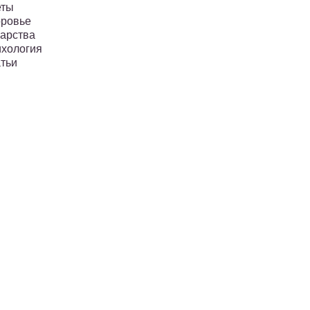
еты
ровье
арства
хология
тьи