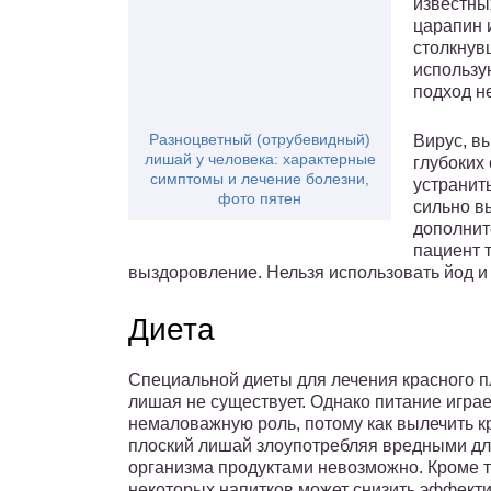
известны
царапин 
столкнув
использу
подход не
Разноцветный (отрубевидный)
Вирус, в
лишай у человека: характерные
глубоких 
симптомы и лечение болезни,
устранит
фото пятен
сильно в
дополнит
пациент 
выздоровление. Нельзя использовать йод и
Диета
Специальной диеты для лечения красного п
лишая не существует. Однако питание играе
немаловажную роль, потому как вылечить 
плоский лишай злоупотребляя вредными д
организма продуктами невозможно. Кроме т
некоторых напитков может снизить эффект