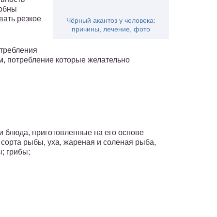
собны
вать резкое
Чёрный акантоз у человека:
причины, лечение, фото
отребления
ам, потребление которые желательно
и блюда, приготовленные на его основе
е сорта рыбы, уха, жареная и соленая рыба,
; грибы;