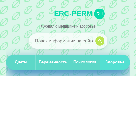
ERC-PERM
RU
Журнал о медицине и здоровье
Диеты
Беременность
Психология
Здоровье