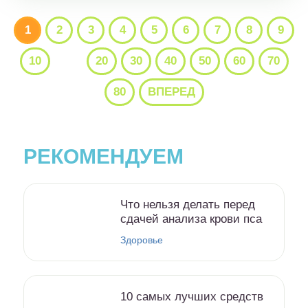
1
2
3
4
5
6
7
8
9
10
...
20
30
40
50
60
70
80
ВПЕРЕД
РЕКОМЕНДУЕМ
Что нельзя делать перед
сдачей анализа крови пса
Здоровье
10 самых лучших средств