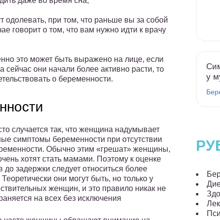
дить даже во время сна;
т одолевать, при том, что раньше вы за собой
чае говорит о том, что вам нужно идти к врачу
нно это может быть выражено на лице, если
Сим
 сейчас они начали более активно расти, то
у м
етельствовать о беременности.
Бер
нности
сто случается так, что женщина надумывает
ные симптомы беременности при отсутствии
РУ
ременности. Обычно этим «грешат» женщины,
очень хотят стать мамами. Поэтому к оценке
в до задержки следует относиться более
Бер
 Теоретически они могут быть, но только у
Ди
вствительных женщин, и это правило никак не
Здо
раняется на всех без исключения
Лек
Пси