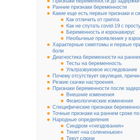
Признаки беременности до задержки
Ранние признаки беременности
Какие еще есть первые признаки и 
Как отличить от гриппа
Как не спутать covid-19 с прос
Беременность и коронавирус
Необычные проявления у взро
Характерные симптомы и первые при
боли
Диагностика беременности на ранних
Тесты на беременность
Ультразвуковое исследование
Почему отсутствует овуляция, причи
Резкие скачки настроения.
Признаки беременности после задер
Внешние изменения
Физиологические изменения
Специфические признаки беременно
Точные признаки на раннем сроке п
Народные определения
Синдром «гнездования»
Тянет «на солененькое»
Текут слюни