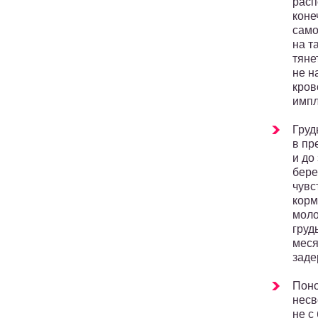
расп
коне
само
на т
тяне
не н
кров
импл
Груд
в пр
и до
бере
чувс
корм
моло
груд
меся
заде
Поно
несв
не с