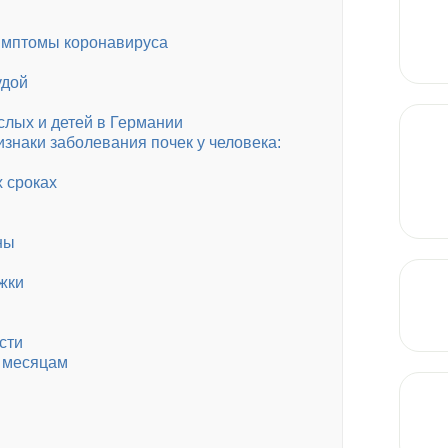
симптомы коронавируса
тудой
слых и детей в Германии
знаки заболевания почек у человека:
 сроках
ны
жки
сти
о месяцам