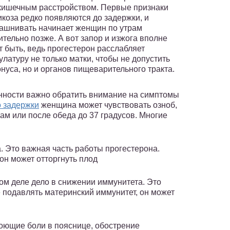
кишечным расстройством. Первые признаки
икоза редко появляются до задержки, и
ашнивать начинает женщин по утрам
ительно позже. А вот запор и изжога вполне
т быть, ведь прогестерон расслабляет
улатуру не только матки, чтобы не допустить
онуса, но и органов пищеварительного тракта.
нности важно обратить внимание на симптомы
о задержки
женщина может чувствовать озноб,
м или после обеда до 37 градусов. Многие
. Это важная часть работы прогестерона.
он может отторгнуть плод
ом деле дело в снижении иммунитета. Это
е подавлять материнский иммунитет, он может
оющие боли в пояснице, обострение