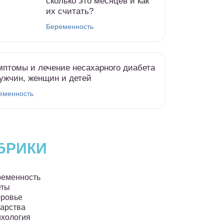
сколько это месяцев и как
их считать?
Беременность
птомы и лечение несахарного диабета
ужчин, женщин и детей
еменность
БРИКИ
еменность
еты
ровье
арства
хология