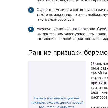
дискомфорт, выделение может происхо
Судороги. Если они вас внезапно начну
такого не замечали, то это в любом слу
и консультироваться;
Увеличение волосяного покрова. Особе
вы даже занимались удалением волос, а
это может с полной вероятностью свид
Ранние признаки береме
Очень ча
себе раз
самой бе
которые 
признако
критично.
очень чу
распрост
Первые месячные у девочек.
признаки, сколько длятся первый
раз, когда начинаются,