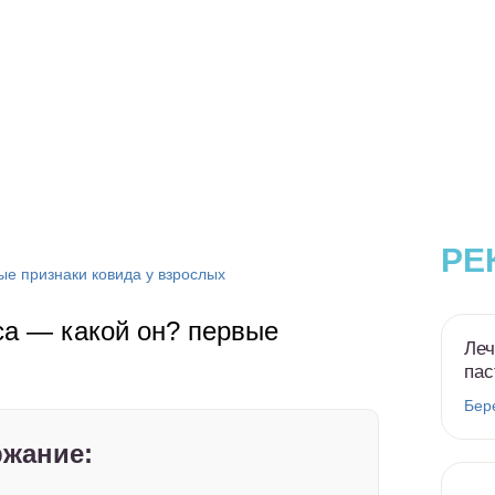
РЕ
е признаки ковида у взрослых
а — какой он? первые
Леч
пас
Бер
жание: