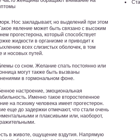
 часто женщины обращают внимание на
Ста
мптомы
орк. Нос закладывает, но выделений при этом
 Такое явление может быть связано с высоким
нем прогестерона, который способствует
ржке жидкости в организме и приводит к
ыхлению всех слизистых оболочек, в том
е и носовых путей.
лемы со сном. Желание спать постоянно или
онница могут также быть вызваны
нениями в гормональном фоне.
енное настроение, эмоциональная
абильность. Именно такое второстепенное
ние на психику человека имеет прогестерон.
ие еще до задержки отмечают, что стали очень
иментальными и плаксивыми или, наоборот,
ражительными.
сть в животе, ощущение вздутия. Напрямую