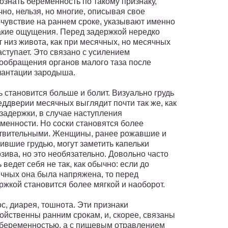
ознать беременность по такому признаку,
чно, нельзя, но многие, описывая свое
чувствие на раннем сроке, указывают именно
акие ощущения. Перед задержкой нередко
т низ живота, как при месячных, но месячных
аступает. Это связано с усилением
ообращения органов малого таза после
антации зародыша.
ь становится больше и болит. Визуально грудь
еддверии месячных выглядит почти так же, как
 задержки, в случае наступления
менности. Но соски становятся более
твительными. Женщины, ранее рожавшие и
ившие грудью, могут заметить капельки
зива, но это необязательно. Довольно часто
ь ведет себя не так, как обычно: если до
чных она была напряжена, то перед
ржкой становится более мягкой и наоборот.
с, диарея, тошнота. Эти признаки
ойственны ранним срокам, и, скорее, связаны
 беременностью, а с пищевым отравлением