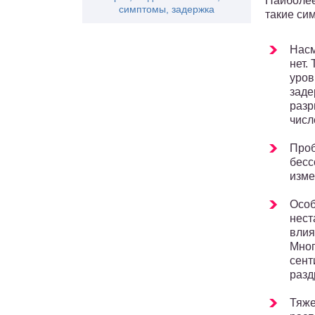
Наиболее
симптомы, задержка
такие си
Насм
нет.
уров
заде
разр
числ
Проб
бесс
изме
Особ
нест
влия
Мног
сент
разд
Тяже