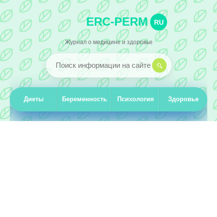
ERC-PERM
RU
Журнал о медицине и здоровье
Диеты
Беременность
Психология
Здоровье