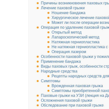
Причины возникновения паховых гр
Лечение паховой грыжи
Ношение бандажа
Хирургическое лечение пахово
Может ли после операции возн
Операция по удалению паховой гры
Открытый метод
Лапароскопический метод
Натяжная герниопластика
Не натяжная герниопластика с 
Операция лазером
Особенности паховой грыжи у пожи
Применение бандажа
Виды паховых грыж, особенности ст
Народные средства
Рецепты народных средств для
Симптомы
Врожденная паховая грыжа
Симптомы приобретенной пах
Паховые грыжи на УЗИ (лекция на Д
Осложнения паховой грыжи
Обследование при паховой грыже