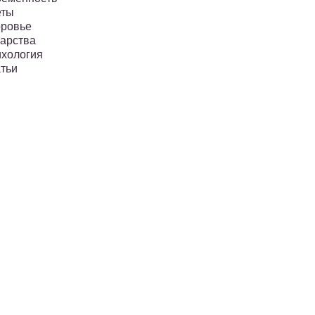
еты
ровье
арства
хология
тьи