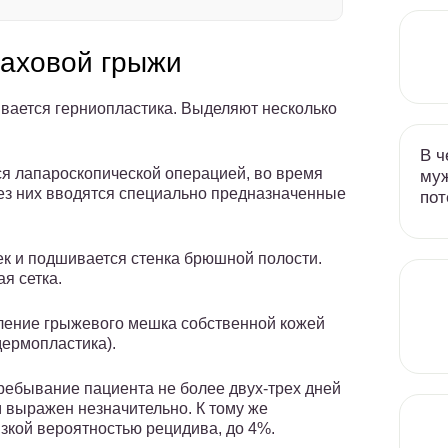
паховой грыжи
вается герниопластика. Выделяют несколько
В ч
ся лапароскопической операцией, во время
муж
ез них вводятся специально предназначенные
пот
к и подшивается стенка брюшной полости.
я сетка.
ление грыжевого мешка собственной кожей
дермопластика).
ребывание пациента не более двух-трех дней
м выражен незначительно. К тому же
зкой вероятностью рецидива, до 4%.