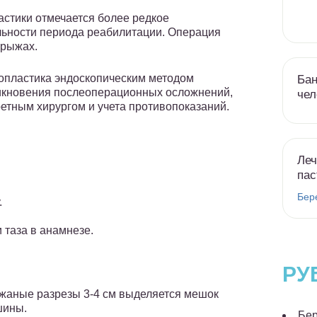
стики отмечается более редкое
льности периода реабилитации. Операция
грыжах.
опластика эндоскопическим методом
Бан
кновения послеоперационных осложнений,
чел
ретным хирургом и учета противопоказаний.
Леч
пас
Бер
.
 таза в анамнезе.
РУ
ожаные разрезы 3-4 см выделяется мешок
шины.
Бер