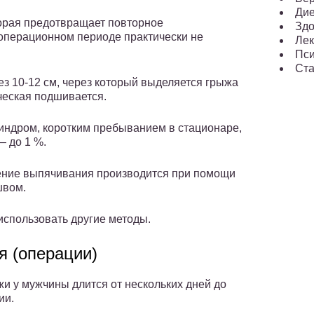
Ди
торая предотвращает повторное
Здо
операционном периоде практически не
Лек
Пси
Ста
з 10-12 см, через который выделяется грыжа
ическая подшивается.
ндром, коротким пребыванием в стационаре,
— до 1 %.
нение выпячивания производится при помощи
швом.
спользовать другие методы.
я (операции)
и у мужчины длится от нескольких дней до
ии.