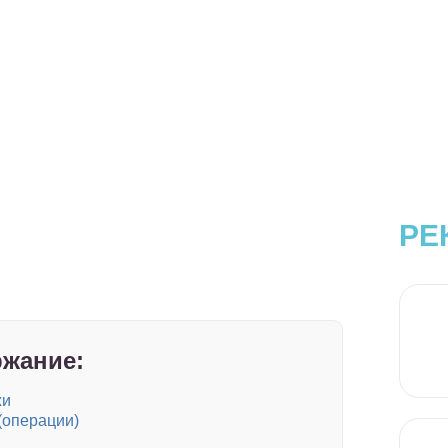
РЕ
жание:
жи
(операции)