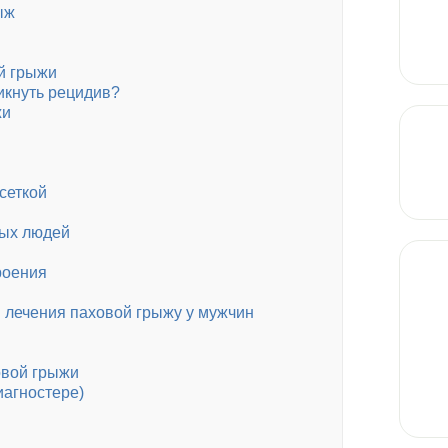
ыж
й грыжи
икнуть рецидив?
жи
сеткой
лых людей
роения
 лечения паховой грыжу у мужчин
овой грыжи
иагностере)