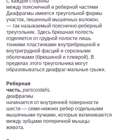
С каждой стороны
между поясничной и реберной частями
Диафрагмы имеется треугольной формы
участок, лишенный мы­шечных волокон,
— так называемый пояснично-реберный
тре­угольник. Здесь брюшная полость
отделяется от грудной полости лишь
тонкими пластинками внутрибрюшной и
внутригрудной фасций и серозными
оболочками (брюшиной и плеврой). В
пределах этого треугольника могут
образовываться диафраг-мальные грыжи.
Реберная
часть,
pars
costalis
,
диафрагмы
начинается от внут­ренней поверхности
шести — семи-нижних ребер отдельными
мы­шечными пучками, которые вклиниваются
между зубцами попе­речной мышцы
живота.