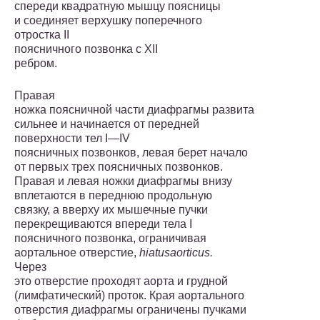
спереди квадратную мышцу поясни­цы
и соединяет верхушку поперечного
отростка II
поясничного позвонка с XII
ребром.
Правая
ножка поясничной части диафрагмы развита
сильнее и начинается от передней
поверхности тел I—IV
поясничных позвонков, левая берет начало
от первых трех поясничных позвонков.
Правая и левая ножки диафрагмы внизу
вплетают­ся в переднюю продольную
связку, а вверху их мышечные пучки
перекрещиваются впереди тела I
поясничного позвонка, ограничивая
аортальное отверстие,
hiatus
aorticus
.
Через
это отверстие проходят аорта и грудной
(лимфатический) проток. Края аортального
отверстия диафрагмы ограничены пучками