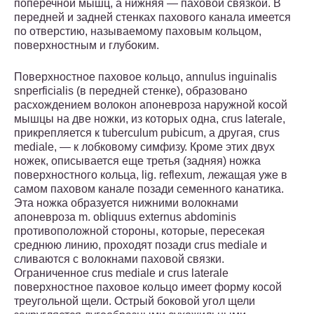
поперечной мышц, а нижняя — паховой связкой. В
передней и задней стенках пахового канала имеется
по отверстию, называемому паховым кольцом,
поверхностным и глубоким.
Поверхностное паховое кольцо, annulus inguinalis
snperficialis (в передней стенке), образовано
расхождением волокон апоневроза наружной косой
мышцы на две ножки, из которых одна, crus laterale,
прикрепляется к tuberculum pubicum, а другая, crus
mediale, — к лобковому симфизу. Кроме этих двух
ножек, описывается еще третья (задняя) ножка
поверхностного кольца, lig. reflexum, лежащая уже в
самом паховом канале позади семенного канатика.
Эта ножка образуется нижними волокнами
апоневроза m. obliquus externus abdominis
противоположной стороны, которые, пересекая
среднюю линию, проходят позади crus mediale и
сливаются с волокнами паховой связки.
Ограниченное crus mediale и crus laterale
поверхностное паховое кольцо имеет форму косой
треугольной щели. Острый боковой угол щели