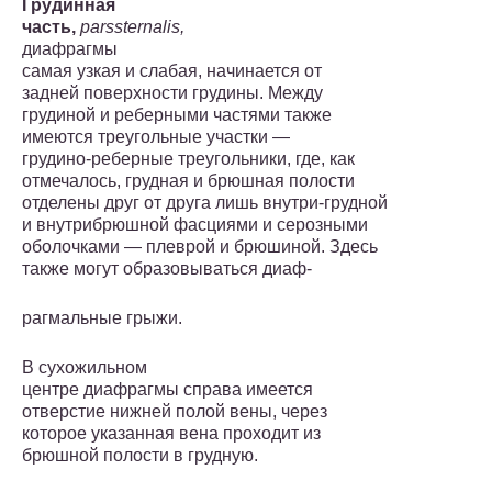
Грудинная
часть,
pars
sternalis
,
диафрагмы
самая узкая и слабая, начинается от
задней поверхности грудины. Между
гру­диной и реберными частями также
имеются треугольные участ­ки —
грудино-реберные треугольники, где, как
отмечалось, груд­ная и брюшная полости
отделены друг от друга лишь внутри-грудной
и внутрибрюшной фасциями и серозными
оболочками — плеврой и брюшиной. Здесь
также могут образовываться диаф-
рагмальные грыжи.
В сухожильном
центре диафрагмы справа имеется
отвер­стие нижней полой вены, через
которое указанная вена проходит из
брюшной полости в грудную.