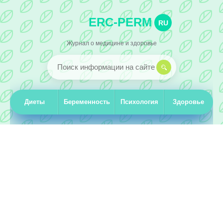
ERC-PERM
RU
Журнал о медицине и здоровье
Диеты
Беременность
Психология
Здоровье