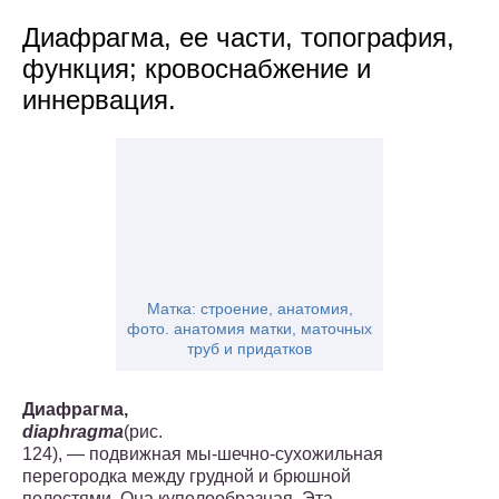
Диафрагма, ее части, топография,
функция; кровоснабжение и
иннервация.
Матка: строение, анатомия,
фото. анатомия матки, маточных
труб и придатков
Диафрагма,
diaphragma
(рис.
124), — подвижная мы-шечно-сухожильная
перегородка между грудной и брюшной
по­лостями. Она куполообразная. Эта