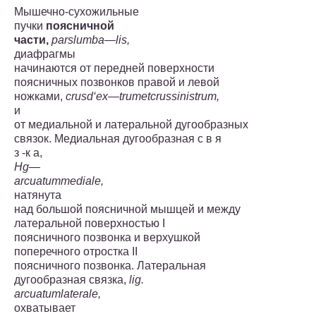
Мышечно-сухожильные
пучки
поясничной
части,
pars
lumba
—
lis
,
диафрагмы
начинаются от передней поверхности
пояснич­ных позвонков правой и левой
ножками,
crus
d
‘
ex
—
trum
et
crus
sinistrum
,
и
от медиальной и латеральной дугооб­разных
связок. Медиальная дугообразная с в я
з -к a,
Hg
—
arcuatum
mediale
,
натянута
над большой поясничной мышцей и между
латеральной поверхностью I
поясничного поз­вонка и верхушкой
поперечного отростка II
поясничного позвон­ка. Латеральная
дугообразная связка,
lig
.
ar
cuatum
laterale
,
охватывает