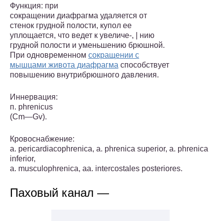
Функция: при
сокращении диафрагма удаляется от
сте­нок грудной полости, купол ее
уплощается, что ведет к увеличе-, | нию
грудной полости и уменьшению брюшной.
При одновремен­ном
сокращении с
мышцами живота диафрагма
способствует
повышению внутрибрюшного давления.
Иннервация:
п. phrenicus
(Cm—Gv).
Кровоснабжение:
a. pericardiacophrenica, a. phrenica superior, a. phrenica
inferior,
a. musculophrenica, aa. intercostales posteriores.
Паховый канал —