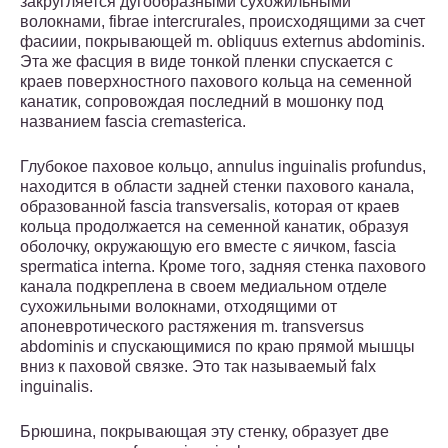
закругляется дугообразными сухожильными
волокнами, fibrae intercrurales, происходящими за счет
фасиии, покрывающей m. obliquus externus abdominis.
Эта же фасция в виде тонкой пленки спускается с
краев поверхностного пахового кольца на семенной
канатик, сопровождая последний в мошонку под
названием fascia cremasterica.
Глубокое паховое кольцо, annulus inguinalis profundus,
находится в области задней стенки пахового канала,
образованной fascia transversalis, которая от краев
кольца продолжается на семенной канатик, образуя
оболочку, окружающую его вместе с яичком, fascia
spermatica interna. Кроме того, задняя стенка пахового
канала подкреплена в своем медиальном отделе
сухожильными волокнами, отходящими от
апоневротического растяжения m. transversus
abdominis и спускающимися по краю прямой мышцы
вниз к паховой связке. Это так называемый falx
inguinalis.
Брюшина, покрывающая эту стенку, образует две