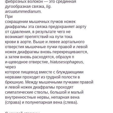
фиброзных волокон — это срединная
дугооб­разная связка,
lig
.
arcuatum
medianum
.
При
сокращении мышечных пучков ножек
диафрагмы эта связка предохраняет аорту
от сдавления, в результате чего не
возникает препятствий на пути тока
крови в аорте. Выше и левее аортального
отверстия мышечные пучки правой и левой
ножек диафрагмы вновь перекрещиваются,
а затем вновь расходятся, образуя п
и-щеводное отверстие,
hiatus
esophageus
,
через
которое пищевод вместе с блуждающими
нервами проходит из грудной полости в
брюшную. Между мышечными пучками правой
и ле­вой ножек диафрагмы проходят
симпатические стволы, большой и малый
внутренностные нервы, непарная вена
(справа) и полу­непарная вена (слева).