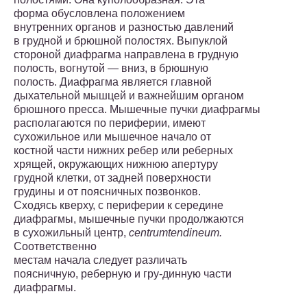
форма обусловлена положе­нием
внутренних органов и разностью давлений
в грудной и брюшной полостях. Выпуклой
стороной диафрагма направлена в грудную
полость, вогнутой — вниз, в брюшную
полость. Диаф­рагма является главной
дыхательной мышцей и важнейшим ор­ганом
брюшного пресса. Мышечные пучки диафрагмы
распола­гаются по периферии, имеют
сухожильное или мышечное начало от
костной части нижних ребер или реберных
хрящей, окружаю­щих нижнюю апертуру
грудной клетки, от задней поверхности
грудины и от поясничных позвонков.
Сходясь кверху, с перифе­рии к середине
диафрагмы, мышечные пучки продолжаются
в сухожильный центр,
centrum
tendineum
.
Соответственно
местам начала следует различать
поясничную, реберную и гру-динную части
диафрагмы.