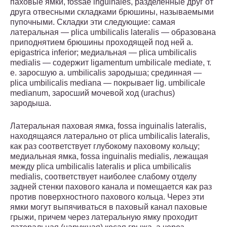
паховые ямки, fossae inguinales, разделенные друг от
друга отвесными складками брюшины, называемыми
пупочными. Складки эти следующие: самая
латеральная — plica umbilicalis lateralis — образована
приподнятием брюшины проходящей под ней a.
epigastrica inferior; медиальная — plica umbilicalis
medialis — содержит ligamentum umbilicale mediate, т.
е. заросшую a. umbilicalis зародыша; срединная —
plica umbilicalis mediana — покрывает lig. umbilicale
medianum, заросший мочевой ход (urachus)
зародыша.
Латеральная паховая ямка, fossa inguinalis lateralis,
находящаяся латерально от plica umbilicalis lateralis,
как раз соответствует глубокому паховому кольцу;
медиальная ямка, fossa inguinalis medialis, лежащая
между plica umbilicalis lateralis и plica umbilicalis
medialis, соответствует наиболее слабому отделу
задней стенки пахового канала и помещается как раз
против поверхностного пахового кольца. Через эти
ямки могут выпячиваться в паховый канал паховые
грыжи, причем через латеральную ямку проходит