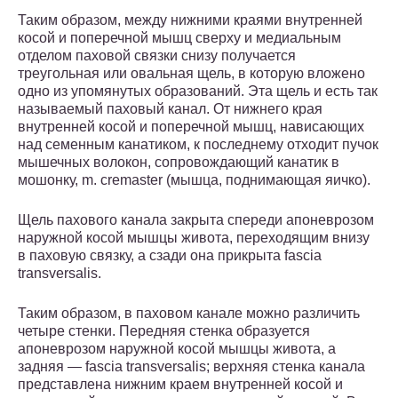
Таким образом, между нижними краями внутренней
косой и поперечной мышц сверху и медиальным
отделом паховой связки снизу получается
треугольная или овальная щель, в которую вложено
одно из упомянутых образований. Эта щель и есть так
называемый паховый канал. От нижнего края
внутренней косой и поперечной мышц, нависающих
над семенным канатиком, к последнему отходит пучок
мышечных волокон, сопровождающий канатик в
мошонку, m. cremaster (мышца, поднимающая яичко).
Щель пахового канала закрыта спереди апоневрозом
наружной косой мышцы живота, переходящим внизу
в паховую связку, а сзади она прикрыта fascia
transversalis.
Таким образом, в паховом канале можно различить
четыре стенки. Передняя стенка образуется
апоневрозом наружной косой мышцы живота, а
задняя — fascia transversalis; верхняя стенка канала
представлена нижним краем внутренней косой и