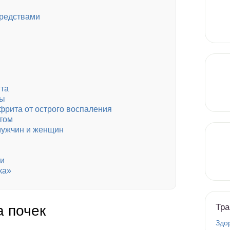
редствами
та
мы
фрита от острого воспаления
том
мужчин и женщин
ти
ка»
Тра
 почек
Здо