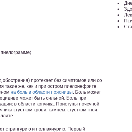
Ди
Здо
Лек
Пси
Ста
а пиелограмме)
 обострения) протекает без симптомов или со
 такие же, как и при остром пиелонефрите,
овном
на боль в области поясницы
. Боль может
рецидиве может быть сильной. Боль при
ации: в области копчика. Приступы почечной
ника сгустком крови, камнем, сгустком гноя,
ллите.
ают странгурию и поллакиурию. Первый