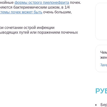
 гнойные
формы острого пиелонефрита
почек.
жняются бактериемическим шоком, в 1/4
стемы почек может быть
очень большим,
ри сочетании острой инфекции
выводящих путей или поражением почечных
Чем
же
Здо
РУ
Бер