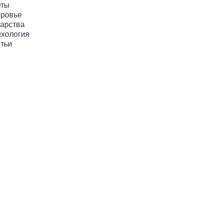
еты
ровье
арства
хология
тьи