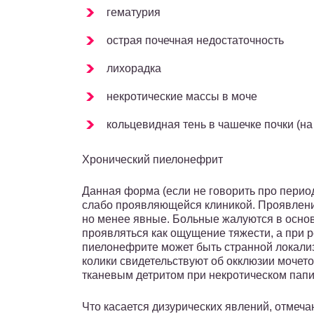
гематурия
острая почечная недостаточность
лихорадка
некротические массы в моче
кольцевидная тень в чашечке почки (н
Хронический пиелонефрит
Данная форма (если не говорить про период
слабо проявляющейся клиникой. Проявления
но менее явные. Больные жалуются в осн
проявляться как ощущение тяжести, а при 
пиелонефрите может быть странной локализ
колики свидетельствуют об окклюзии мочеточ
тканевым детритом при некротическом папи
Что касается дизурических явлений, отмеч