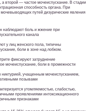
 а второй — частое мочеиспускание. В стадии
нтрационная способность органа. При
 мочевыводящих путей дизурические явления
ин наблюдают боль и жжение при
пускательного канала
ют у лиц женского пола, типичны
скание, боли в зоне над лобком.
етрите фиксируют затруднение
ое мочеиспускание, боли в промежности
я никтурией, учащенным мочеиспусканием,
ративными позывами
ктеризуется утомляемостью, слабостью,
зличными проявлениями интоксикационного
ифичными признаками