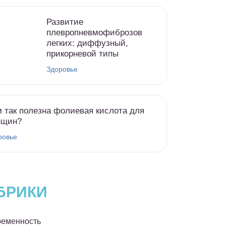
Развитие
плевропневмофиброзов
легких: диффузный,
прикорневой типы
Здоровье
 так полезна фолиевая кислота для
нщин?
ровье
БРИКИ
еменность