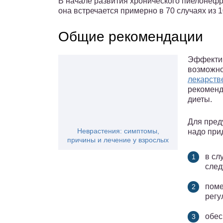
В начале развития хронического пиелонефри
она встречается примерно в 70 случаях из 1
Общие рекомендации
Эффекти
возможно
лекарств
рекоменд
диеты.
Для пред
Неврастения: симптомы,
надо при
причины и лечение у взрослых
в сл
след
поме
регу
обес