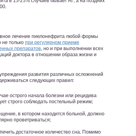
та в 15-25% случаев бывает АГ, а на поздних
00.
вное лечение пиелонефрита любой формы
 не только
при регулярном приеме
енных препаратов
, но и при выполнении всех
аций доктора в отношении образа жизни и
упреждения развития различных осложнений
держиваться следующих правил:
учае острого начала болезни или рецидива
ует строго соблюдать постельный режим;
щение, в котором находится больной, должно
лярно проветриваться;
печить достаточное количество сна. Помимо