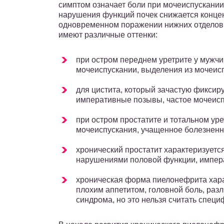
симптом означает боли при мочеиспускании,
нарушения функций почек снижается конце
одновременном поражении нижних отделов
имеют различные оттенки:
при остром переднем уретрите у мужч
мочеиспускании, выделения из мочеис
для цистита, который зачастую фиксиру
императивные позывы, частое мочеиспу
при остром простатите и тотальном ур
мочеиспускания, учащенное болезненн
хронический простатит характеризуетс
нарушениями половой функции, импе
хроническая форма пиелонефрита хара
плохим аппетитом, головной боль, ра
синдрома, но это нельзя считать спец