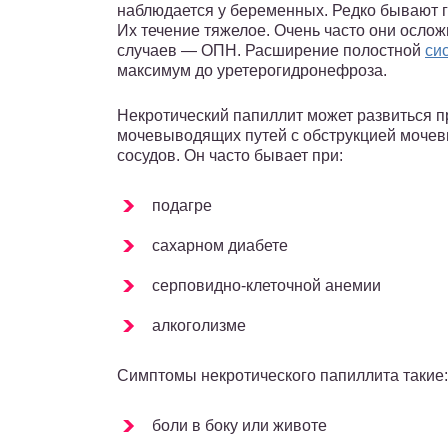
наблюдается у беременных. Редко бывают
Их течение тяжелое. Очень часто они осло
случаев — ОПН. Расширение полостной
си
максимум до уретерогидронефроза.
Некротический папиллит может развиться п
мочевыводящих путей с обструкцией моче
сосудов. Он часто бывает при:
подагре
сахарном диабете
серповидно-клеточной анемии
алкоголизме
Симптомы некротического папиллита такие:
боли в боку или животе