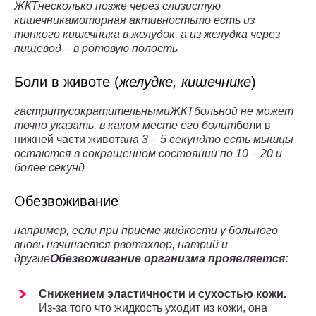
ЖКТ
несколько позже через слизистую
кишечника
моторная активность
то есть из
тонкого кишечника в желудок, а из желудка через
пищевод – в ротовую полость
Боли в животе (
желудке, кишечнике
)
гастриту
сократительными
ЖКТ
больной не может
точно указать, в каком месте его болит
боли в
нижней части живота
на 3 – 5 секунд
то есть мышцы
остаются в сокращенном состоянии по 10 – 20 и
более секунд
Обезвоживание
например, если при приеме жидкости у больного
вновь начинается рвота
хлор, натрий и
другие
Обезвоживание организма проявляется:
Снижением эластичности и сухостью кожи.
Из-за того что жидкость уходит из кожи, она