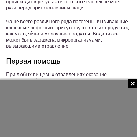
происходит в результате того, что человек не моет
руки перед приготовлением пищи.
Чаще всего различного рода патогены, вызывающие
кишечные инфекции, присутствуют в таких продуктах,
как мясо, яйца и молочные продукты. Вода также
может быть заражена микроорганизмами,
вызывающими отравление.
Первая помощь
При любых пищевых отравлениях оказание
немедленной помощи часто играет решающую роль.
Чем ранее предприняты меры по устранению
интоксикации, тем более эффективным будет
лечение. При заражении токсоинфекцией
посредством употребления некачественной пищи
следует обязательно обратиться к врачу. Чаще всего
это происходит в результате употребления консервов,
приготовленных в домашних условиях.