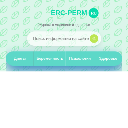
ERC-PERM
RU
Журнал о медицине и здоровье
Диеты
Беременность
Психология
Здоровье