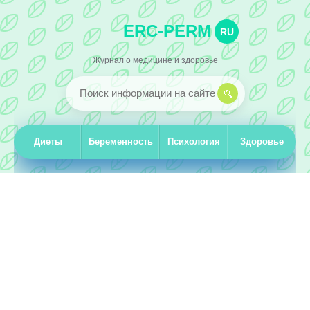
ERC-PERM
RU
Журнал о медицине и здоровье
Диеты
Беременность
Психология
Здоровье