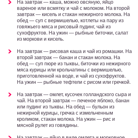
На завтрак — каша, можно овсяную, яйцо
вареное или всмятку и чай с молоком. На второй
завтрак — кисель и стакан нежирного молока. На
обед — суп с вермишелью, котлеты на пару из
говяжьего мяса и рисовый пудинг, чай из
сухофруктов. На ужин — рыбные биточки, салат
из моркови и кисель.
На завтрак — рисовая каша и чай из ромашки. На
второй завтрак — банан и стакан молока. На
обед — суп пюре из тыквы, биточки из нежирного
мяса курицы или крольчатины с вермишелью,
приготовленной на воде, и чай из сухофруктов.
На ужин — рыбные тефтели с рисом или гречкой.
На завтрак — омлет, кусочек голландского сыра и
чай. На второй завтрак — печеное яблоко, банан
или пудинг из тыквы. На обед — бульон из
нежирной курицы, гречка с измельченным
кроликом, стакан молока. На ужин — рис и
мясной рулет из говядины.
На завтрак — яйцо в виде омлета и морковное