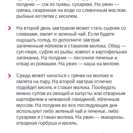
полдник — сок из тыквы, сухарики. На ужин —
гречка, сваренная на воде со сливочным маслом,
рыбные котлетки с киселем.
На второй день завтраком может стать сырник со
сливками, омлет и зеленый чай. Если будете
ощущать голод, то дополните завтрак
запеченным яблоком и стаканом молока. Обед —
суп-пюре, суфле из рыбы, компот и картофельная
запеканка. На полдник — песочное печенье и
отвар из ромашки. На ужин — каша на молоке.
Среда может начаться с гречки на молоке и
омлета на пару. На второй завтрак отлично
подойдет кисель и стакан молока. Пообедать
можно супом из овощей и капусты или отварным
картофелем и нежирной говядиной, яблочным
муссом. На полдник во все последующие дни
используют либо зеленый чай и печенье, либо
сухарики и стакан молока. На ужин — макароны,
отварная горбуша и кисель.