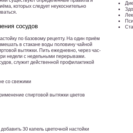
ний существуют определённые правила и
Ди
иёма, которых следует неукоснительно
Здо
ваться.
Лек
Пси
чения сосудов
Ста
настойку по базовому рецепту. На один приём
змешать в стакане воды половину чайной
иртовой вытяжки. Пить ежедневно, через час-
три недели с недельными перерывами.
судов, служит действенной профилактикой
не со свежими
применение спиртовой вытяжки цветов
 добавить 30 капель цветочной настойки