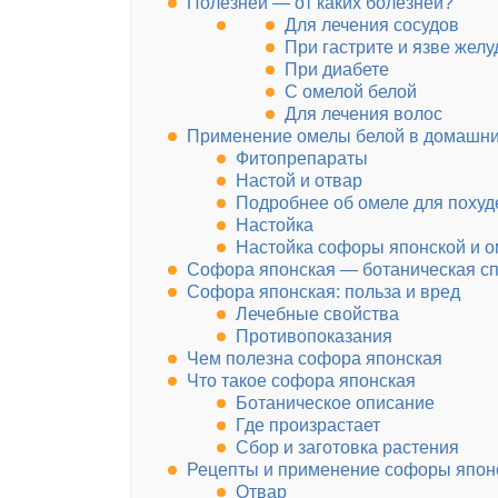
Полезней — от каких болезней?
Для лечения сосудов
При гастрите и язве желу
При диабете
С омелой белой
Для лечения волос
Применение омелы белой в домашни
Фитопрепараты
Настой и отвар
Подробнее об омеле для похуд
Настойка
Настойка софоры японской и 
Софора японская — ботаническая с
Софора японская: польза и вред
Лечебные свойства
Противопоказания
Чем полезна софора японская
Что такое софора японская
Ботаническое описание
Где произрастает
Сбор и заготовка растения
Рецепты и применение софоры япон
Отвар