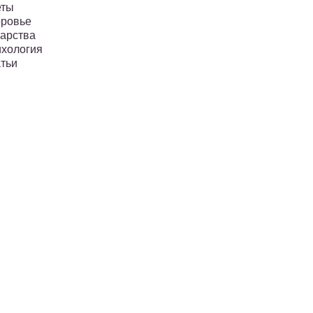
еты
ровье
арства
хология
тьи