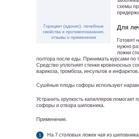
заболева
схемы пр
придержи
Горицвет (адонис): лечебные
Для ле
свойства и противопоказания,
отзывы о применении
Готовят 
нужно ра
ложки сп
полтора после еды. Принимать курсами по 
Средство уплотняет стенки кровеносных со
варикоза, тромбоза, инсультов и инфарктов.
Сушёные плоды софоры используют нарав
Устранить хрупкость капилляров помогает 
софоры и отвара шиповника.
Применение.
На 7 столовых ложек чая из шиповника