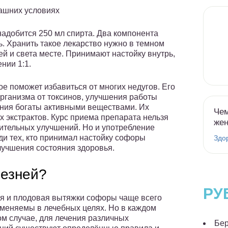
ашних условиях
онадобится 250 мл спирта. Два компонента
ь. Хранить такое лекарство нужно в темном
й и света месте. Принимают настойку внутрь,
нии 1:1.
е поможет избавиться от многих недугов. Его
организма от токсинов, улучшения работы
ения богаты активными веществами. Их
Чем
х экстрактов. Курс приема препарата нельзя
же
ительных улучшений. Но и употребление
и тех, кто принимал настойку софоры
Здо
лучшения состояния здоровья.
лезней?
РУ
я и плодовая вытяжки софоры чаще всего
меняемы в лечебных целях. Но в каждом
ом случае, для лечения различных
Бер