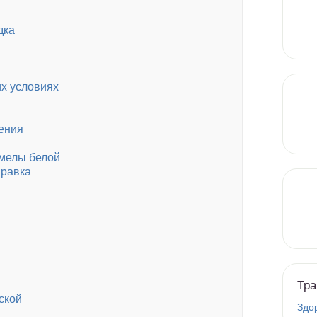
дка
х условиях
ения
омелы белой
правка
Тра
ской
Здо