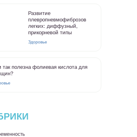
Развитие
плевропневмофиброзов
легких: диффузный,
прикорневой типы
Здоровье
 так полезна фолиевая кислота для
нщин?
ровье
БРИКИ
еменность