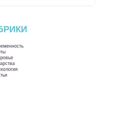
БРИКИ
еменность
еты
ровье
арства
хология
тьи