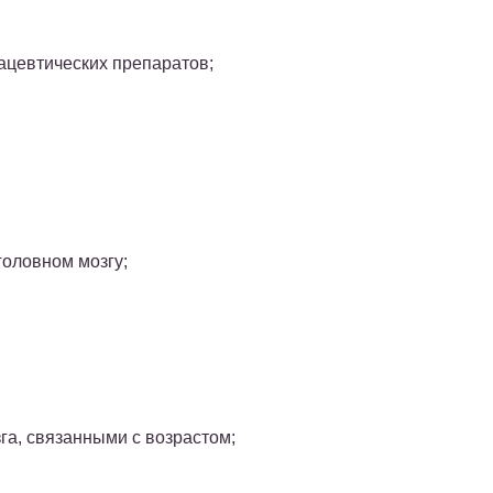
ацевтических препаратов;
оловном мозгу;
а, связанными с возрастом;