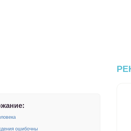
РЕ
жание:
еловека
еждения ошибочны