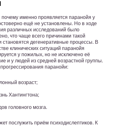
ы
 почему именно проявляется паранойя у
остоверно ещё не установлены. Но в ходе
ия различных исследований было
ено, что чаще всего причинами такой
и становятся дегенеративные процессы. В
тве клинических ситуаций паранойя
ируется у пожилых, но не исключено её
ие и у людей из средней возрастной группы.
прогрессирования паранойи:
лонный возраст;
знь Хантингтона;
дов головного мозга.
ет послужить приём психодислептиков. К