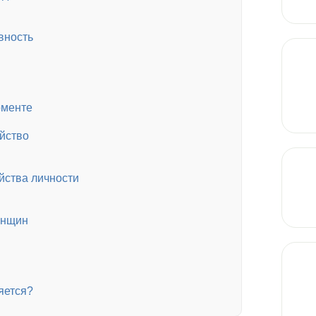
вность
оменте
йство
йства личности
енщин
яется?