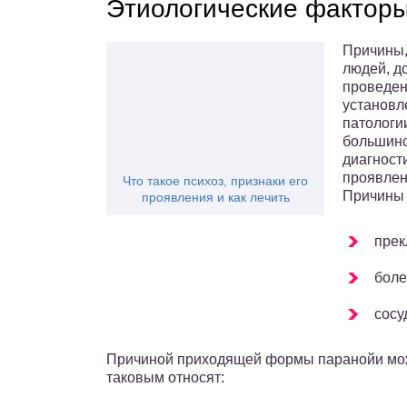
Этиологические фактор
Причины,
людей, д
проведен
установл
патологи
большинс
диагност
проявлен
Что такое психоз, признаки его
Причины 
проявления и как лечить
прек
боле
сосу
Причиной приходящей формы паранойи мож
таковым относят: