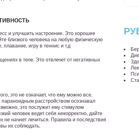
тивность
РУ
есс и улучшить настроение. Это хорошее
йте близкого человека на любую физическую
 плавание, игру в теннис и т.д
Бер
Ди
щениях в теле. Это отвлечет от негативных
Здо
Лек
Пси
Ста
о, это не означает, что ему можно все.
 с параноидным расстройством осознавал
зможно, это послужит ему стимулом
зкий человек ведет себя некорректно, дайте
 он не начнет лечиться. Правила и последствия
овы их соблюдать.