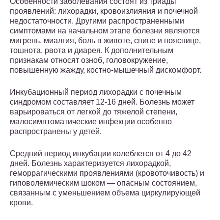
Особенности заболевания состоят из триады
проявлений: лихорадки, кровоизлияния и почечной
недостаточности. Другими распространенными
симптомами на начальном этапе болезни являются
мигрень, миалгия, боль в животе, спине и пояснице,
тошнота, рвота и диарея. К дополнительным
признакам относят озноб, головокружение,
повышенную жажду, костно-мышечный дискомфорт.
Инкубационный период лихорадки с почечным
синдромом составляет 12-16 дней. Болезнь может
варьироваться от легкой до тяжелой степени,
малосимптоматические инфекции особенно
распространены у детей.
Средний период инкубации колеблется от 4 до 42
дней. Болезнь характеризуется лихорадкой,
геморрагическими проявлениями (кровоточивость) и
гиповолемическим шоком — опасным состоянием,
связанным с уменьшением объема циркулирующей
крови.