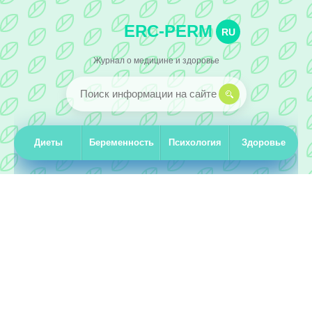
ERC-PERM
RU
Журнал о медицине и здоровье
Диеты
Беременность
Психология
Здоровье