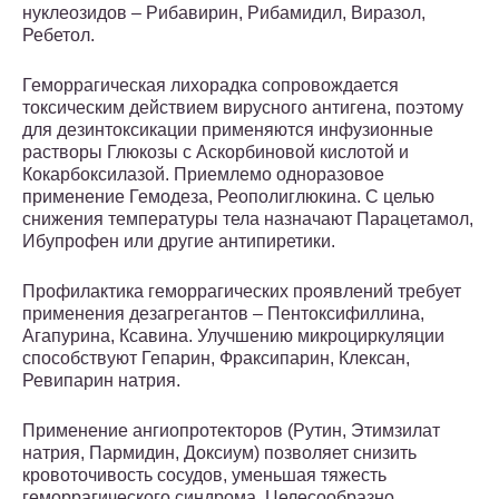
нуклеозидов – Рибавирин, Рибамидил, Виразол,
Ребетол.
Геморрагическая лихорадка сопровождается
токсическим действием вирусного антигена, поэтому
для дезинтоксикации применяются инфузионные
растворы Глюкозы с Аскорбиновой кислотой и
Кокарбоксилазой. Приемлемо одноразовое
применение Гемодеза, Реополиглюкина. С целью
снижения температуры тела назначают Парацетамол,
Ибупрофен или другие антипиретики.
Профилактика геморрагических проявлений требует
применения дезагрегантов – Пентоксифиллина,
Агапурина, Ксавина. Улучшению микроциркуляции
способствуют Гепарин, Фраксипарин, Клексан,
Ревипарин натрия.
Применение ангиопротекторов (Рутин, Этимзилат
натрия, Пармидин, Доксиум) позволяет снизить
кровоточивость сосудов, уменьшая тяжесть
геморрагического синдрома. Целесообразно