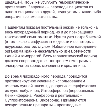
щадящей, чтобы не усугубить геморрагические
проявления. Запрещены переводы пациентов из
одного стационара в другой, недопустимы какие-либо
оперативные вмешательства.
Пациентам показан постельный режим не только на
весь лихорадочный период, но и до прекращения
токсической симптоматики. Нужен учет потребляемой
(в том числе с инфузиями) жидкости и ее потерь с
диурезом, рвотой, стулом. Избыточное наводнение
организма крайне нежелательно из-за отечности
тканей и геморрагий. Весь терапевтический период
должен сопровождаться контролем гемограммы,
электролитов крови, мочевины и креатинина.
Во время лихорадочного периода проводится
противовирусное лечение с использованием
гипериммунной плазмы, донорских специфических
иммуноглобулинов, Интерферонов (пероральных –
Лейкинферона, Реаферона и ректальных –
Суппозитоферона, Виферона). Применяются
лекарственные препараты – производные