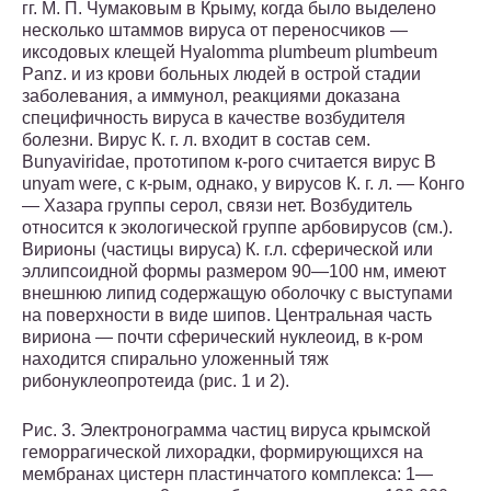
гг. М. П. Чумаковым в Крыму, когда было выделено
несколько штаммов вируса от переносчиков —
иксодовых клещей Hyalomma plumbeum plumbeum
Panz. и из крови больных людей в острой стадии
заболевания, а иммунол, реакциями доказана
специфичность вируса в качестве возбудителя
болезни. Вирус К. г. л. входит в состав сем.
Bunyaviridae, прототипом к-рого считается вирус В
unyam were, с к-рым, однако, у вирусов К. г. л. — Конго
— Хазара группы серол, связи нет. Возбудитель
относится к экологической группе арбовирусов (см.).
Вирионы (частицы вируса) К. г.л. сферической или
эллипсоидной формы размером 90—100 нм, имеют
внешнюю липид содержащую оболочку с выступами
на поверхности в виде шипов. Центральная часть
вириона — почти сферический нуклеоид, в к-ром
находится спирально уложенный тяж
рибонуклеопротеида (рис. 1 и 2).
Рис. 3. Электронограмма частиц вируса крымской
геморрагической лихорадки, формирующихся на
мембранах цистерн пластинчатого комплекса: 1—