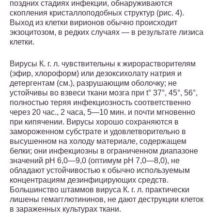
поздних стадиях инфекции, обнаруживаются
скопления кристаллоподобных структур (рис. 4).
Выход из клетки вирионов обычно происходит
экзоцитозом, в редких случаях — в результате лизиса
клетки.
Вирусы К. г. л. чувствительны к жирорастворителям
(эфир, хлороформ) или дезоксихолату натрия и
детергентам (см.), разрушающим оболочку; не
устойчивы во взвеси ткани мозга при t° 37°, 45°, 56°,
полностью теряя инфекциозность соответственно
через 20 час., 2 часа, 5—10 мин. и почти мгновенно
при кипячении. Вирусы хорошо сохраняются в
замороженном субстрате и удовлетворительно в
высушенном на холоду материале, содержащем
белки; они инфекциозны в ограниченном диапазоне
значений pH 6,0—9,0 (оптимум pH 7,0—8,0), не
обладают устойчивостью к обычно используемым
концентрациям дезинфицирующих средств.
Большинство штаммов вируса К. г. л. практически
лишены гемагглютининов, не дают деструкции клеток
в зараженных культурах ткани.