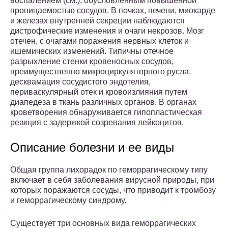
воспалением (см.), обусловленным повышенной
проницаемостью сосудов. В почках, печени, миокарде
и железах внутренней секреции наблюдаются
дистрофические изменения и очаги некрозов. Мозг
отечен, с очагами поражения нервных клеток и
ишемических изменений. Типичны отечное
разрыхление стенки кровеносных сосудов,
преимущественно микроциркуляторного русла,
десквамация сосудистого эндотелия,
периваскулярный отек и кровоизлияния путем
диапедеза в ткань различных органов. В органах
кроветворения обнаруживается гипопластическая
реакция с задержкой созревания лейкоцитов.
Описание болезни и ее виды
Общая группа лихорадок по геморрагическому типу
включает в себя заболевания вирусной природы, при
которых поражаются сосуды, что приводит к тромбозу
и геморрагическому синдрому.
Существует три основных вида геморрагических