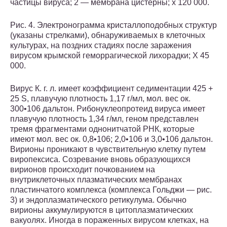
частицы вируса; 2 — мембрана цистерны; х 120 000.
Рис. 4. Электронограмма кристаллоподобных структур
(указаны стрелками), обнаруживаемых в клеточных
культурах, на поздних стадиях после заражения
вирусом крымской геморрагической лихорадки; X 45
000.
Вирус К. г. л. имеет коэффициент седиментации 425 +
25 S, плавучую плотность 1,17 г/мл, мол. вес ок.
300•106 дальтон. Рибонуклеопротеид вируса имеет
плавучую плотность 1,34 г/мл, геном представлен
тремя фрагментами однонитчатой РНК, которые
имеют мол. вес ок. 0,8•106; 2,0•106 и 3,0•106 дальтон.
Вирионы проникают в чувствительную клетку путем
виропексиса. Созревание вновь образующихся
вирионов происходит почкованием на
внутриклеточных плазматических мембранах
пластинчатого комплекса (комплекса Гольджи — рис.
3) и эндоплазматического ретикулума. Обычно
вирионы аккумулируются в цитоплазматических
вакуолях. Иногда в пораженных вирусом клетках, на