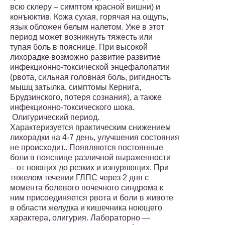
всю склеру – симптом красной вишни) и
конъюктив. Кожа сухая, горячая на ощупь,
язык обложен белым налетом. Уже в этот
период может возникнуть тяжесть или
тупая боль в пояснице. При высокой
лихорадке возможно развитие развитие
инфекционно-токсической энцефалопатии
(рвота, сильная головная боль, ригидность
мышц затылка, симптомы Кернига,
Брудзинского, потеря сознания), а также
инфекционно-токсического шока.
Олигурический период.
Характеризуется практическим снижением
лихорадки на 4-7 день, улучшения состояния
не происходит.. Появляются постоянные
боли в пояснице различной выраженности
– от ноющих до резких и изнуряющих. При
тяжелом течении ГЛПС через 2 дня с
момента болевого почечного синдрома к
ним присоединяется рвота и боли в животе
в области желудка и кишечника ноющего
характера, олигурия. Лабораторно —