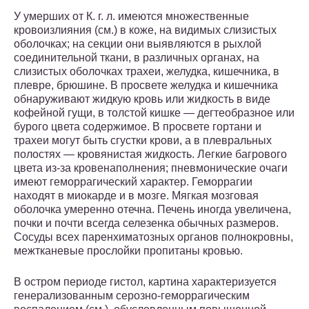
У умерших от К. г. л. имеются множественные
кровоизлияния (см.) в коже, на видимых слизистых
оболочках; на секции они выявляются в рыхлой
соединительной ткани, в различных органах, на
слизистых оболочках трахеи, желудка, кишечника, в
плевре, брюшине. В просвете желудка и кишечника
обнаруживают жидкую кровь или жидкость в виде
кофейной гущи, в толстой кишке — дегтеобразное или
бурого цвета содержимое. В просвете гортани и
трахеи могут быть сгустки крови, а в плевральных
полостях — кровянистая жидкость. Легкие багрового
цвета из-за кровенаполнения; пневмонические очаги
имеют геморрагический характер. Геморрагии
находят в миокарде и в мозге. Мягкая мозговая
оболочка умеренно отечна. Печень иногда увеличена,
почки и почти всегда селезенка обычных размеров.
Сосуды всех паренхиматозных органов полнокровны,
межтканевые прослойки пропитаны кровью.
В остром периоде гистол, картина характеризуется
генерализованным серозно-геморрагическим