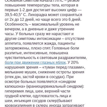
Основной симптом начала ГЛПС – резкое
повышение температуры тела, которая в
первые 1-2 дня достигает высоких цифр —
39,5-40,5° С. Лихорадка может сохраняться
от 2х до 12 дней, но чаще всего это 6 дней.
Особенность – максимальный уровень не
вечером, а в дневные и даже утренние
часы. У больных сразу же нарастают и
другие симптомы интоксикации – отсутствие
аппетита, появляется жажда, пациенты
заторможены, плохо спят. Головные боли
разлитые, интенсивные, повышена
чувствительность к световым раздражителям,
боли при движении глазных яблок
. У 20%
нарушения зрения – «туман перед глазами»,
мелькание мушек, снижение остроты зрения
(отек дзн, застой крови в сосудах). При
осмотре больных появляется «синдром
капюшона» (краниоцервикальный синдром):
гиперемия лица, шеи, верхней части
грудной клетки, одутловатость лица и
шеи, инъекция сосудов склер(бывают
кровоизлияния в склеру, иногда затрагивают