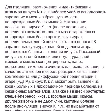
Для изоляции, размножения и идентификации
штаммов вируса К. г. л. наиболее удобно использовать
заражение в мозг и в брюшную полость
новорожденных белых мышей. Накопление
пассажного вируса К. г. л. (после нескольких
перевивок) возможно также в мозге зараженных
новорожденных белых крыс и в культурах
перевиваемых линий почечных клеток поросят. В
зараженных культурах тканей под слоем агара
появляются бляшки — колонии вируса. Пассажный
вирус в мозговой взвеси или в культуральной
жидкости можно сконцентрировать, напр.,
полиэтиленгликолем и очистить для использования в
качестве антигенов в серол, реакциях: связывания
комплемента или диффузионной преципитации в
агаре (РДПА). Вирус К. г. л. может быть выделен из
крови больных в лихорадочном периоде болезни, из
секционных материалов, а также из взвеси растертых
клещей-переносчиков. Взрослые мыши, крысы,
другие животные не дают клин, картины болезни
после инокуляции вируса К. г. л., но вырабатывают