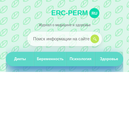
ERC-PERM
RU
Журнал о медицине и здоровье
Диеты
Беременность
Психология
Здоровье