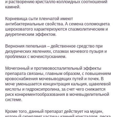
и растворению кристалло-коллоидных соотношений
камней.
Корневища сыти пленчатой имеют
антибактериальные свойства. А семена соломоцвета
шероховатого характеризуются спазмолитическим и
диуретическим эффектом.
Вернония пепельная – действенное средство при
дизурических явлениях, спазмах мочевого пузыря и
проблемах с мочеиспусканием.
Мочегонный и противовоспалительный эффекты
препарата связаны, главным образом, с повышением
кровоснабжения мочевыводящих путей и почек. В
моче уменьшается концентрация кальция, щавелевой
кислоты и гидроксипролина, за счет чего снижается
риск конкрементообразования в мочевыделительной
системе.
Кроме того, данный препарат действует на муцин,
который скрепляет частицы камней кристаллов, песка,