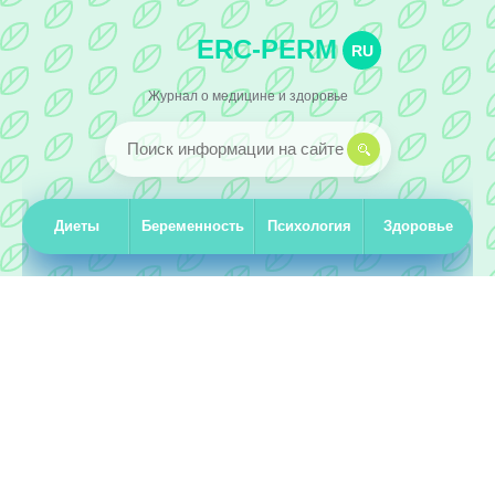
ERC-PERM
RU
Журнал о медицине и здоровье
Диеты
Беременность
Психология
Здоровье