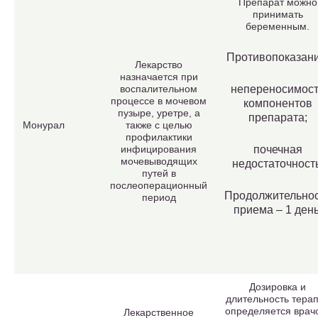
Препарат можно
принимать
беременным.
Противопоказани
Лекарство
назначается при
воспалительном
непереносимос
процессе в мочевом
компонентов
пузыре, уретре, а
препарата;
Монурал
также с целью
профилактики
инфицирования
почечная
мочевыводящих
недостаточность
путей в
послеоперационный
Продолжительно
период
приема – 1 день
Дозировка и
длительность тера
определяется врач
Лекарственное