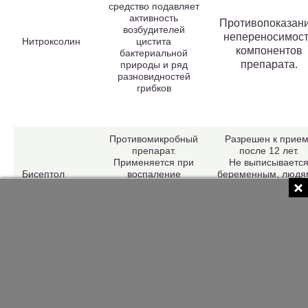
средство подавляет
активность
Противопоказани
возбудителей
непереносимос
Нитроксолин
цистита
компонентов
бактериальной
препарата.
природы и ряд
разновидностей
грибков
Противомикробный
Разрешен к прием
препарат.
после 12 лет.
Применяется при
Не выписываетс
Бисептол
воспаление
беременным, людя
мочевого пузыря и
престарелом
мочевыводящих
возрасте, при
путей, дизентерии,
сниженном
инфекций ЖКТ
иммунитете
Самостоятельное назначение и лечение в домашних
условиях антибиотиками запрещено.
Для снятия болевого синдрома применяются