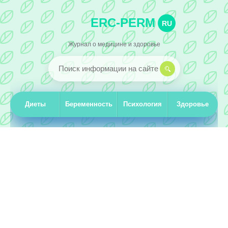
ERC-PERM
RU
Журнал о медицине и здоровье
Диеты
Беременность
Психология
Здоровье