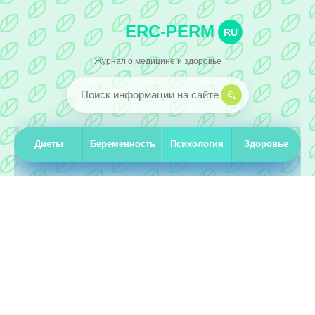
ERC-PERM
RU
Журнал о медицине и здоровье
Диеты
Беременность
Психология
Здоровье