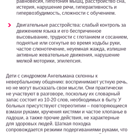
равновесия, гипотония мышц, расстройство сна,
истерия, нарушение речи, гиперактивность и
гипервозбудимость, сложности с обучением.
Двигательные расстройства: слабый контроль за
движением языка и его беспричинное
высовывание, трудности с глотанием и сосанием,
поднятые или согнутые во время ходьбы руки,
частое слюнотечение, неуемная жажда, излишне
активные жевательные движения, нарушение
мелкой моторики, эпилепсия.
Дети с синдромом Ангельмана склонны к
невербальному общению: воспринимают устную речь,
но не могут высказать свои мысли. Они практически
не участвуют в разговоре, поскольку их словарный
запас состоит из 10-20 слов, необходимых в быту. У
больных присутствуют стереотипии – повторяющиеся
взмахи руками, кручения кистями и частое хлопанье в
ладоши, а также прочие действия, не характерные
для здоровых людей. Шаткая походка
сопровождается резкими подергиваниями руками, что