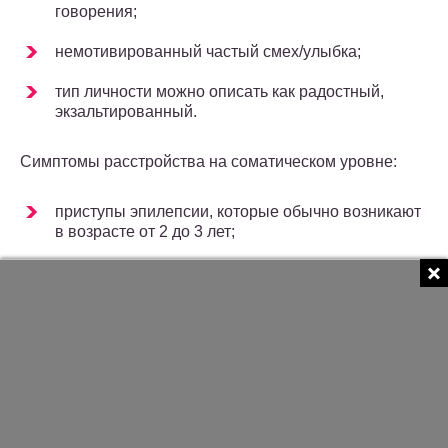
говорения;
немотивированный частый смех/улыбка;
тип личности можно описать как радостный,
экзальтированный.
Симптомы расстройства на соматическом уровне:
приступы эпилепсии, которые обычно возникают
в возрасте от 2 до 3 лет;
затрудненная ходьба/перемещение, скованные
или резкие угловатые движения из-за
неспособности контролировать произвольные
движения (атаксия);
необычное поведение, такое как внезапные
взмахи рук, ходьба с приподнятыми руками и/или
на негнущихся ногах;