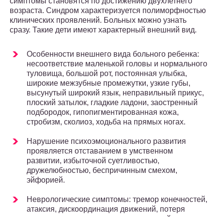
симптомы становятся по достижению двухлетнего
возраста. Синдром характеризуется полиморфностью
клинических проявлений. Больных можно узнать
сразу. Такие дети имеют характерный внешний вид.
Особенности внешнего вида больного ребенка:
несоответствие маленькой головы и нормального
туловища, большой рот, постоянная улыбка,
широкие межзубные промежутки, узкие губы,
высунутый широкий язык, неправильный прикус,
плоский затылок, гладкие ладони, заостренный
подбородок, гипопигментированная кожа,
стробизм, сколиоз, ходьба на прямых ногах.
Нарушение психоэмоционального развития
проявляется отставанием в умственном
развитии, избыточной суетливостью,
дружелюбностью, беспричинным смехом,
эйфорией.
Неврологические симптомы: тремор конечностей,
атаксия, дискоординация движений, потеря