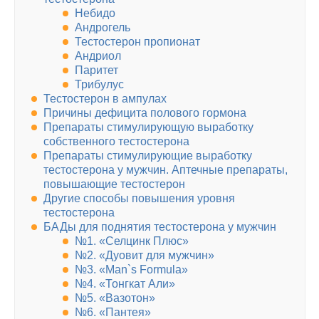
Небидо
Андрогель
Тестостерон пропионат
Андриол
Паритет
Трибулус
Тестостерон в ампулах
Причины дефицита полового гормона
Препараты стимулирующую выработку
собственного тестостерона
Препараты стимулирующие выработку
тестостерона у мужчин. Аптечные препараты,
повышающие тестостерон
Другие способы повышения уровня
тестостерона
БАДы для поднятия тестостерона у мужчин
№1. «Селцинк Плюс»
№2. «Дуовит для мужчин»
№3. «Man`s Formula»
№4. «Тонгкат Али»
№5. «Вазотон»
№6. «Пантея»