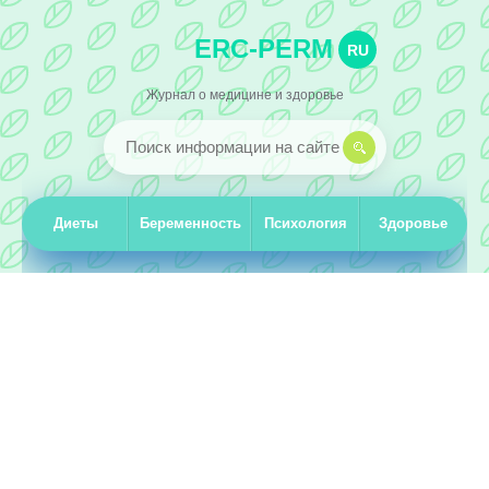
ERC-PERM
RU
Журнал о медицине и здоровье
Диеты
Беременность
Психология
Здоровье