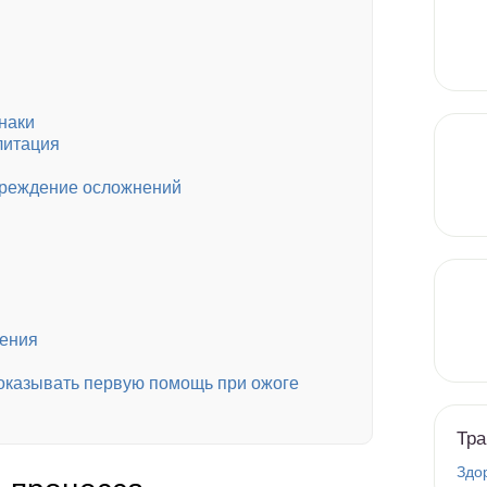
наки
литация
преждение осложнений
жения
 оказывать первую помощь при ожоге
Тра
Здо