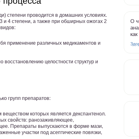
о процесса
ди) степени проводится в домашних условиях.
О ч
3 и 4 степени, а также при обширных ожогах 2
ана
 видов:
как
себя применение различных медикаментов и
Здо
о восстановлению целостности структур и
ько групп препаратов:
 веществом которых является декспантенол.
ных свойств: ранозаживляющее,
щее. Препараты выпускаются в форме мази,
раженные участки под асептические повязки,