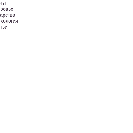
еты
ровье
арства
хология
тьи