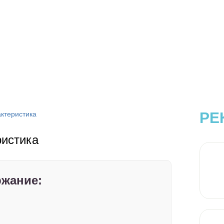
РЕ
актеристика
ристика
жание: