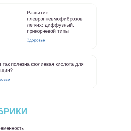
Развитие
плевропневмофиброзов
легких: диффузный,
прикорневой типы
Здоровье
 так полезна фолиевая кислота для
нщин?
ровье
БРИКИ
еменность