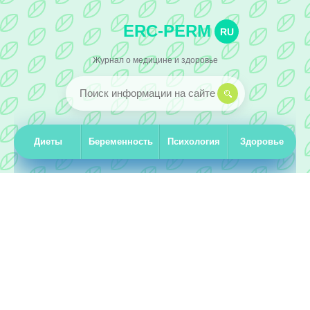
ERC-PERM
RU
Журнал о медицине и здоровье
Диеты
Беременность
Психология
Здоровье