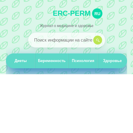
ERC-PERM
RU
Журнал о медицине и здоровье
Диеты
Беременность
Психология
Здоровье