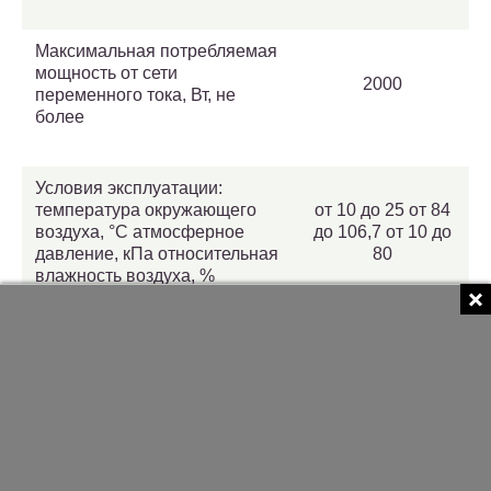
Максимальная потребляемая
мощность от сети
2000
переменного тока, Вт, не
более
Условия эксплуатации:
температура окружающего
от 10 до 25 от 84
воздуха, °С атмосферное
до 106,7 от 10 до
давление, кПа относительная
80
влажность воздуха, %
Г абаритные размеры
калибратора (длина; ширина;
400х400х750
высота), мм, не более
Масса, кг, не более
20,0