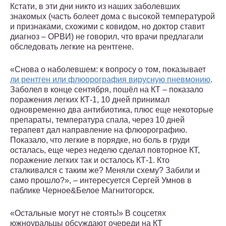
Кстати, в эти дни никто из наших заболевших
знакомых (часть болеет дома с высокой температурой
и признаками, схожими с ковидом, но доктор ставит
диагноз – ОРВИ) не говорил, что врачи предлагали
обследовать легкие на рентгене.
«Снова о наболевшем: к вопросу о том, показывает
ли рентген или флюорография вирусную пневмонию
.
Заболел в конце сентября, пошёл на КТ – показало
поражения легких КТ-1, 10 дней принимал
одновременно два антибиотика, плюс еще некоторые
препараты, температура спала, через 10 дней
терапевт дал направление на флюорографию.
Показало, что легкие в порядке, но боль в груди
осталась, еще через неделю сделал повторное КТ,
поражение легких так и осталось КТ-1. Кто
сталкивался с таким же? Меняли схему? Забили и
само прошло?», – интересуется Сергей Умнов в
паблике Черное&Белое Магнитогорск.
«Остальные могут не стоять!» В соцсетях
южноуральцы обсуждают очереди на КТ