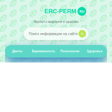
ERC-PERM
RU
Журнал о медицине и здоровье
Диеты
Беременность
Психология
Здоровье