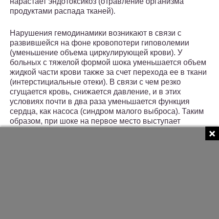
нарастает эндотоксикоз (отравление организма
продуктами распада тканей).
Нарушения гемодинамики возникают в связи с
развившейся на фоне кровопотери гиповолемии
(уменьшение объема циркулирующей крови). У
больных с тяжелой формой шока уменьшается объем
жидкой части крови также за счет перехода ее в ткани
(интерстициальные отеки). В связи с чем резко
сгущается кровь, снижается давление, и в этих
условиях почти в два раза уменьшается функция
сердца, как насоса (синдром малого выброса). Таким
образом, при шоке на первое место выступает
синдром гипоциркуляции с нарушением перфузии
тканей в ответ на механическое повреждение.
Разновидностью травматического
шока является
ожоговый шок
. Они имеют много общего в патогенезе
и основных подходах к лечению.
За периодом острого шока следует период
полиорганной недостаточности длительностью 3-7
суток. Затем следует период инфекционных