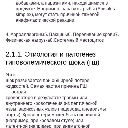
добавками, а паразитами, находящимися в
продукте. Например: паразиты рыбы (Anisakis
simplex), могут стать причиной тяжелой
анафилактической реакции.
4. Аэроаллергены5. Вакцины6. Переливание крови7.
Физическая нагрузка8.Системный мастоцитоз
2.1.1. Этиология и патогенез
гиповолемического шока (гш)
Этот
шок развивается при обширной потере
жидкостей. Самая ча­стая причина ГШ
— острая
кровопотеря в результате травмы или
внутреннего кровотечения (из пептической
язвы, варикозных узлов пищевода, аневризмы
аорты). Кровопотеря может быть очевидной
(например, при кровавом стуле) или
латентной (например, при вне­маточной