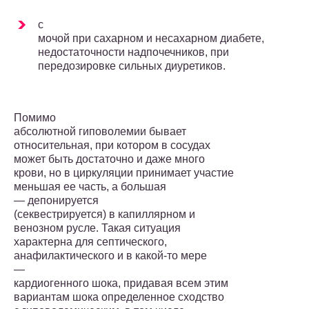
с
мочой при сахарном и несахарном диабете,
недостаточности надпочечников, при
пере­дозировке сильных диуретиков.
Помимо
абсолютной гиповолемии бывает
относительная, при котором в сосудах
может быть достаточно и даже много
крови, но в циркуляции принимает участие
меньшая ее часть, а большая
— депонируется
(секвестрируется) в капиллярном и
веноз­ном русле. Такая ситуация
характерна для септического,
анафилактического и в какой-то мере
—
кардиогенного шока, придавая всем этим
вариантам шока определенное сход­ство