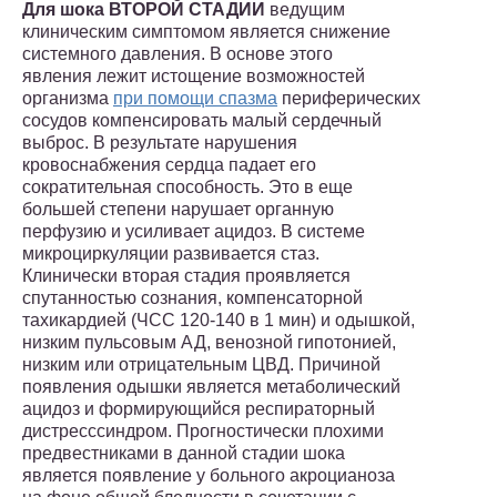
Для шока ВТОРОЙ СТАДИИ
ведущим
клиническим симптомом является снижение
системного давления. В основе этого
явления лежит истощение возможностей
организма
при помощи спазма
периферических
сосудов компенсировать малый сердечный
выброс. В результате нарушения
кровоснабжения сердца падает его
сократительная способность. Это в еще
большей степени нарушает органную
перфузию и усиливает ацидоз. В системе
микроциркуляции развивается стаз.
Клинически вторая стадия проявляется
спутанностью сознания, компенсаторной
тахикардией (ЧСС 120-140 в 1 мин) и одышкой,
низким пульсовым АД, венозной гипотонией,
низким или отрицательным ЦВД. Причиной
появления одышки является метаболический
ацидоз и формирующийся респираторный
дистресссиндром. Прогностически плохими
предвестниками в данной стадии шока
является появление у больного акроцианоза