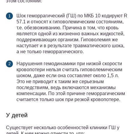
этом состоянии:
Шок геморрагический (ГШ) по МКБ 10 кодируют R
57.1 и относят к гиповолемическим состояниям,
т.е. обезвоживанию. Причина в том, что кровь
является одной из жизненно важных жидкостей,
поддерживающих организм. Гиповолемия же
наступает и в результате травматического шока,
а не только геморрагического.
Нарушения гемодинамики при низкой скорости
кровопотери нельзя считать гиповолемическим
шоком, даже если она составляет около 1,5 л.
Это не приводит к таким же серьезным
последствиям, ведь включаются механизмы
компенсации. По этой причине геморрагическим
считается только шок при резкой кровопотере.
У детей
Существует несколько особенностей клиники ГШ у
детей. К ним можно отнести то, что: