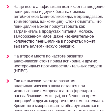
Чаще всего анафилаксия возникает на введение
пенициллина и других бета-лактамных
антибиотиков (аминогликозиды, метранидазаол,
триметоприм, ванкомицин). Стоит отметить, что
пенициллин может присутствовать как
загрязнитель в продуктах питания, молоке,
замороженном мясе. Даже незначительное
количество пенициллина в продуктах может
вызвать аллергическую реакцию.
На втором месте по частоте развития
анафилаксии стоит прием аспирина и других
нестероидных противовоспалительных средств
(НПВС).
Так же высокая частота развития
анафилактического шока остается при
использовании миорелаксантов (препараты
расслабляющие мышцы), особенно во время
операций и других хирургических вмешательств.
Кроме того миорелаксанты обнаруживаются в
некоторых пищевых продуктах, а так же входят в