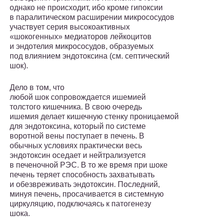
однако не происходит, ибо кроме гипоксии
в паралитическом расширении микрососудов
участвует серия высоко­активных
«шокогенных» медиаторов лейкоцитов
и эндотелия микро­сосудов, образуемых
под влиянием эндотоксина (см. септический
шок).
Дело в том, что
любой шок сопровождается ишемией
толстого кишечника. В свою очередь
ишемия делает кишечную стенку проницаемой
для эндотоксина, который по системе
воротной вены поступает в печень. В
обычных условиях практически весь
эндо­токсин оседает и нейтрализуется
в печеночной РЭС. В то же время при шоке
печень теряет способность захватывать
и обезвреживать эндотоксин. Последний,
минуя печень, просачивается в системную
циркуляцию, подключаясь к патогенезу
шока.