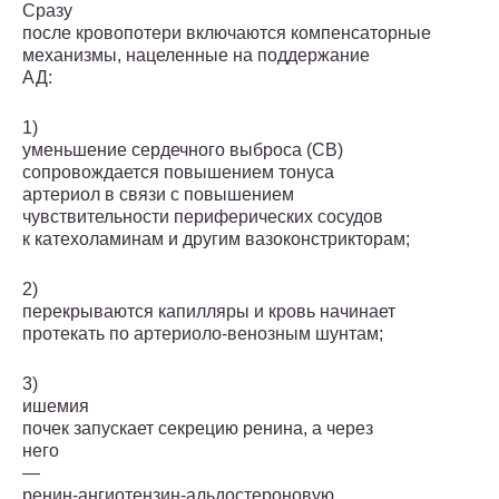
Сразу
после кровопотери включаются компенсаторные
механизмы, наце­ленные на поддержание
АД:
1)
уменьшение сердечного выброса (СВ)
сопровождается повышением тонуса
артериол в связи с повышением
чувствительности периферических сосудов
к катехоламинам и другим вазоконстрикторам;
2)
перекрываются капилляры и кровь начинает
протекать по артериоло-венозным шунтам;
3)
ишемия
почек запускает секрецию ренина, а через
него
—
ренин-ангиотензин-альдостероновую