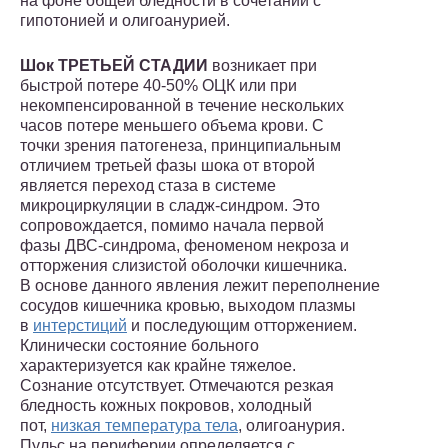
на фоне общей бледности в сочетании с
гипотонией и олигоанурией.
Шок ТРЕТЬЕЙ СТАДИИ
возникает при
быстрой потере 40-50% ОЦК или при
некомпенсированной в течение нескольких
часов потере меньшего объема крови. С
точки зрения патогенеза, принципиальным
отличием третьей фазы шока от второй
является переход стаза в системе
микроциркуляции в сладж-синдром. Это
сопровождается, помимо начала первой
фазы ДВС-синдрома, феноменом некроза и
отторжения слизистой оболочки кишечника.
В основе данного явления лежит переполнение
сосудов кишечника кровью, выходом плазмы
в
интерстиций
и последующим отторжением.
Клинически состояние больного
характеризуется как крайне тяжелое.
Сознание отсутствует. Отмечаются резкая
бледность кожных покровов, холодный
пот,
низкая температура тела
, олигоанурия.
Пульс на периферии определяется с