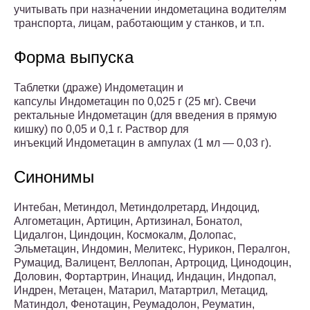
учитывать при назначении индометацина водителям
транспорта, лицам, работающим у станков, и т.п.
Форма выпуска
Таблетки (драже) Индометацин и
капсулы Индометацин по 0,025 г (25 мг). Свечи
ректальные Индометацин (для введения в прямую
кишку) по 0,05 и 0,1 г. Раствор для
инъекций Индометацин в ампулах (1 мл — 0,03 г).
Синонимы
Интебан, Метиндол, Метиндолретард, Индоцид,
Алгометацин, Артицин, Артизинал, Бонатол,
Цидалгон, Циндоцин, Космокалм, Долопас,
Эльметацин, Индомин, Мелитекс, Нурикон, Пералгон,
Румацид, Валицент, Веллопан, Артроцид, Цинодоцин,
Доловин, Фортартрин, Инацид, Индацин, Индопал,
Индрен, Метацен, Матарил, Матартрил, Метацид,
Матиндол, Фенотацин, Реумадолон, Реуматин,