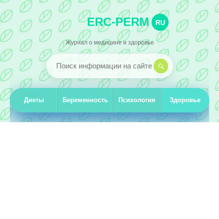
ERC-PERM
RU
Журнал о медицине и здоровье
Диеты
Беременность
Психология
Здоровье