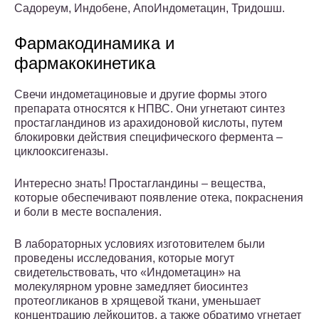
Садореум, Индобене, АпоИндометацин, Тридошш.
Фармакодинамика и
фармакокинетика
Свечи индометациновые и другие формы этого
препарата относятся к НПВС. Они угнетают синтез
простагландинов из арахидоновой кислоты, путем
блокировки действия специфического фермента –
циклооксигеназы.
Интересно знать! Простагландины – вещества,
которые обеспечивают появление отека, покраснения
и боли в месте воспаления.
В лабораторных условиях изготовителем были
проведены исследования, которые могут
свидетельствовать, что «Индометацин» на
молекулярном уровне замедляет биосинтез
протеогликанов в хрящевой ткани, уменьшает
концентрацию лейкоцитов, а также обратимо угнетает