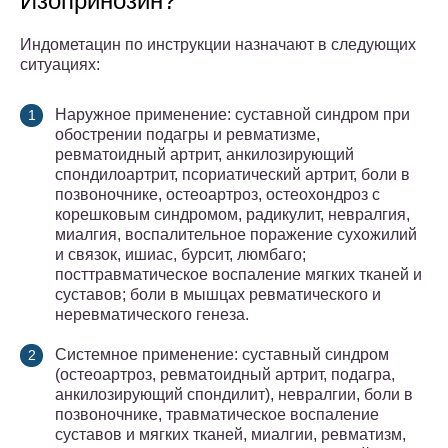
Изопринозин?
Индометацин по инструкции назначают в следующих
ситуациях:
Наружное применение: суставной синдром при
обострении подагры и ревматизме,
ревматоидный артрит, анкилозирующий
спондилоартрит, псориатический артрит, боли в
позвоночнике, остеоартроз, остеохондроз с
корешковым синдромом, радикулит, невралгия,
миалгия, воспалительное поражение сухожилий
и связок, ишиас, бурсит, люмбаго;
посттравматическое воспаление мягких тканей и
суставов; боли в мышцах ревматического и
неревматического генеза.
Системное применение: суставный синдром
(остеоартроз, ревматоидный артрит, подагра,
анкилозирующий спондилит), невралгии, боли в
позвоночнике, травматическое воспаление
суставов и мягких тканей, миалгии, ревматизм,