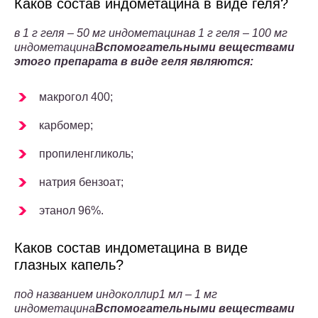
Каков состав индометацина в виде геля?
в 1 г геля – 50 мг индометацина
в 1 г геля – 100 мг
индометацина
Вспомогательными веществами
этого препарата в виде геля являются:
макрогол 400;
карбомер;
пропиленгликоль;
натрия бензоат;
этанол 96%.
Каков состав индометацина в виде
глазных капель?
под названием индоколлир
1 мл – 1 мг
индометацина
Вспомогательными веществами