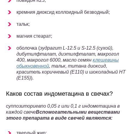
повидон К25;
кремния диоксид коллоидный безводный;
тальк;
магния стеарат;
оболочка (
эудрагит L-12.5 и S-12.5 (
сухой
),
дибутилфталат, диэтилфталат, макрогол
400, макрогол 6000, масло семян
клещевины
обыкновенной
, тальк, титана диоксид,
краситель коричневый (
E110
) и шоколадный HT
(
E155
)
).
Каков состав индометацина в свечах?
суппозиториев
по 0,05 г или 0,1 г индометацина в
каждой свече
Вспомогательными веществами
этого препарата в виде свечей являются:
твердый жир;