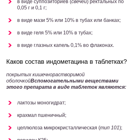
в виде суппозиториев (
свечей
) ректальных по
0,05 г и 0,1 г;
в виде мази 5% или 10% в тубах или банках;
в виде геля 5% или 10% в тубах;
в виде глазных капель 0,1% во флаконах.
Каков состав индометацина в таблетках?
покрытых кишечнорастворимой
оболочкой
Вспомогательными веществами
этого препарата в виде таблеток являются:
лактозы моногидрат;
крахмал пшеничный;
целлюлоза микрокристаллическая (
тип 101
);