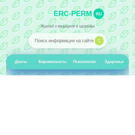
ERC-PERM
RU
Журнал о медицине и здоровье
Диеты
Беременность
Психология
Здоровье