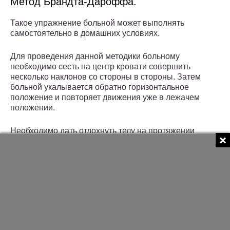
Метод Брандта-Дароффа.
Такое упражнение больной может выполнять
самостоятельно в домашних условиях.
Для проведения данной методики больному
необходимо сесть на центр кровати совершить
несколько наклонов со стороны в стороны. Затем
больной укалывается обратно горизонтальное
положение и повторяет движения уже в лежачем
положении.
Необходимо дать отдохнуть телу на протяжении
минуты, затем повторить указанные упражнения
Брандта Дароффа.
Методику для лечения заболевания повторяют на
протяжении суток раза три. Длительность проведения
процедуры определяется индивидуально в
зависимости от общего самочувствия больного.
Маневр Семонта