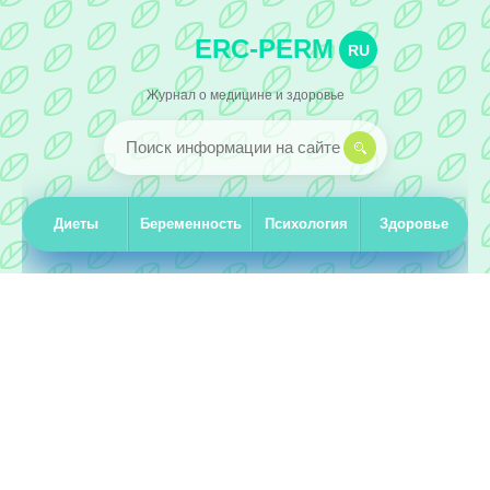
ERC-PERM
RU
Журнал о медицине и здоровье
Диеты
Беременность
Психология
Здоровье