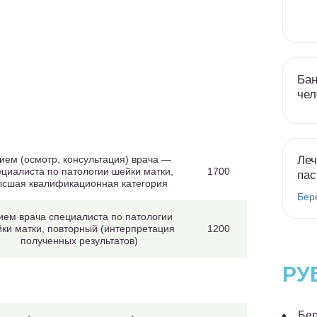
Бан
чел
Леч
ием (осмотр, консультация) врача —
ециалиста по патологии шейки матки,
1700
пас
ысшая квалификационная категория
Бер
ием врача специалиста по патологии
ки матки, повторный (интерпретация
1200
полученных результатов)
РУ
Бер