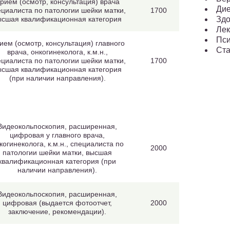
рием (осмотр, консультация) врача
Ди
ециалиста по патологии шейки матки,
1700
Здо
ысшая квалификационная категория
Лек
Пси
ием (осмотр, консультация) главного
Ста
врача, онкогинеколога, к.м.н.,
ециалиста по патологии шейки матки,
1700
ысшая квалификационная категория
(при наличии направления).
Видеокольпоскопия, расширенная,
цифровая у главного врача,
когинеколога, к.м.н., специалиста по
2000
патологии шейки матки, высшая
квалификационная категория (при
наличии направления).
Видеокольпоскопия, расширенная,
цифровая (выдается фотоотчет,
2000
заключение, рекомендации).