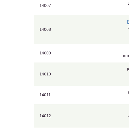
14007
14008
14009
ст
К
14010
14011
14012