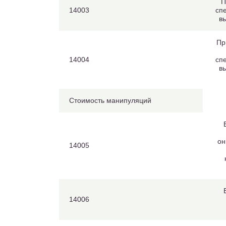
П
14003
сп
в
Пр
14004
сп
в
Стоимость манипуляций
он
14005
14006