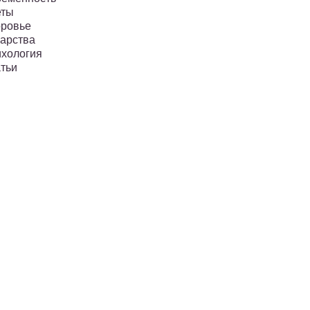
еты
ровье
арства
хология
тьи