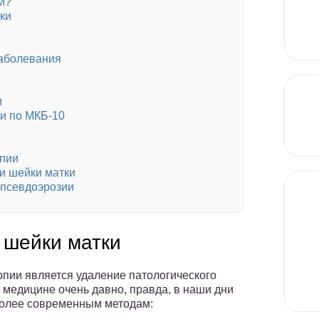
М?
ки
заболевания
и
и по МКБ-10
опии
и шейки матки
 псевдоэрозии
 шейки матки
пии является удаление патологического
 медицине очень давно, правда, в наши дни
более современным методам: