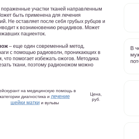
а пораженные участки тканей направленным
ожет быть применена для лечения
ий. Не оставляет после себя грубых рубцов и
риводит к возникновению рецидивов. Может
ожавших пациенток.
онож
– еще один современный метод,
В ч
чаги с помощью радиоволн, проникающих в
муж
, что помогает избежать ожогов. Методика
пот
резать ткани, поэтому радионожом можно
ейскурант на медицинскую помощь в
Цена,
лечение
категории диагностика и
руб.
шейки матки
и вульвы