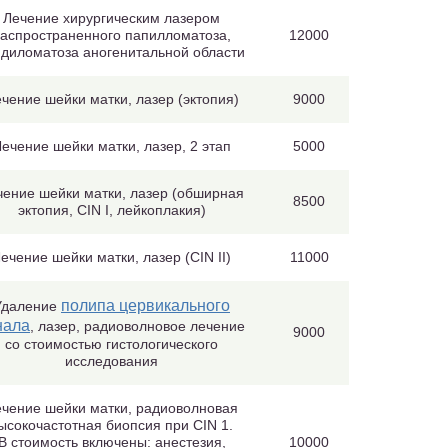
Лечение хирургическим лазером
аспространенного папилломатоза,
12000
ндиломатоза аногенитальной области
чение шейки матки, лазер (эктопия)
9000
ечение шейки матки, лазер, 2 этап
5000
чение шейки матки, лазер (обширная
8500
эктопия, CIN I, лейкоплакия)
ечение шейки матки, лазер (CIN II)
11000
полипа цервикального
Удаление
нала
, лазер, радиоволновое лечение
9000
со стоимостью гистологического
исследования
чение шейки матки, радиоволновая
ысокочастотная биопсия при CIN 1.
В стоимость включены: анестезия,
10000