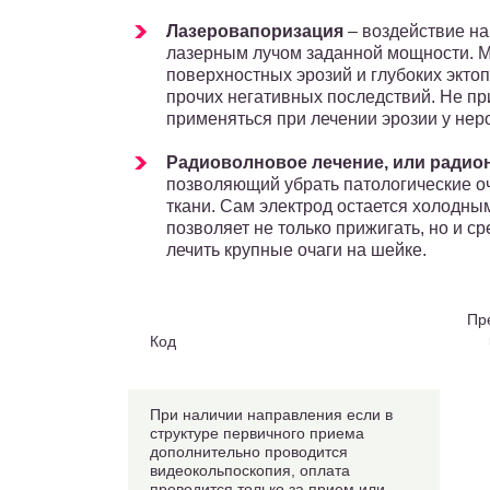
Лазеровапоризация
– воздействие н
лазерным лучом заданной мощности. М
поверхностных эрозий и глубоких эктоп
прочих негативных последствий. Не п
применяться при лечении эрозии у нер
Радиоволновое лечение, или ради
позволяющий убрать патологические о
ткани. Сам электрод остается холодным
позволяет не только прижигать, но и с
лечить крупные очаги на шейке.
Пр
Код
При наличии направления если в
структуре первичного приема
дополнительно проводится
видеокольпоскопия, оплата
проводится только за прием или