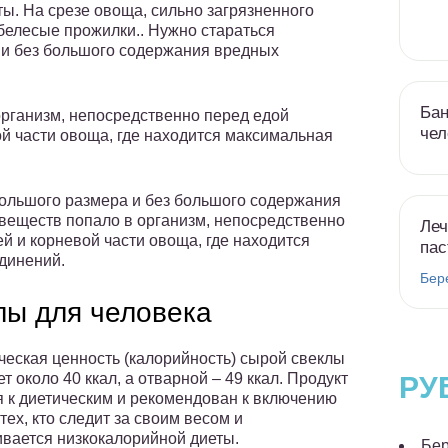
ы. На срезе овоща, сильно загрязненного
 белесые прожилки.. Нужно стараться
и без большого содержания вредных
Бан
рганизм, непосредственно перед едой
чел
вой части овоща, где находится максимальная
ольшого размера и без большого содержания
веществ попало в организм, непосредственно
Леч
ей и корневой части овоща, где находится
пас
динений.
Бер
лы для человека
ческая ценность (калорийность) сырой свеклы
т около 40 ккал, а отварной – 49 ккал. Продукт
РУ
я к диетическим и рекомендован к включению
тех, кто следит за своим весом и
вается низкокалорийной диеты.
Бер