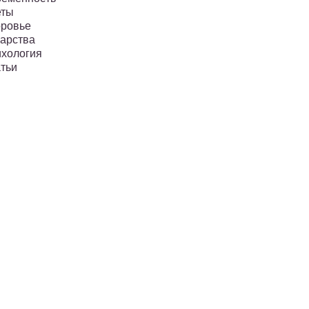
еты
ровье
арства
хология
тьи