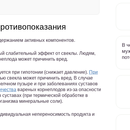
противопоказания
одержанием активных компонентов.
В ч
муж
й слабительный эффект от свеклы. Людям,
пот
неплода может причинить вред.
ется при гипотонии (снижает давление).
При
ю свекла может причинить вред. В случае
желчном пузыре и при заболеваниях суставов
ичества
вареных корнеплодов из-за опасности
 суставах (при термической обработке в
ганизма минеральные соли).
дивидуальная непереносимость продукта и