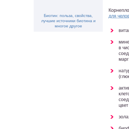
Корнепл
Биотин: польза, свойства,
для чело
лучшие источники биотина и
многое другое
вита
мине
в чи
соед
марг
нату
(глю
акти
клет
соед
цвет
зола
био