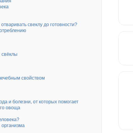
зания
века
 отваривать свеклу до готовности?
потреблению
я свёклы
лечебным свойством
да и болезни, от которых помогает
ого овоща
еловека?
 организма