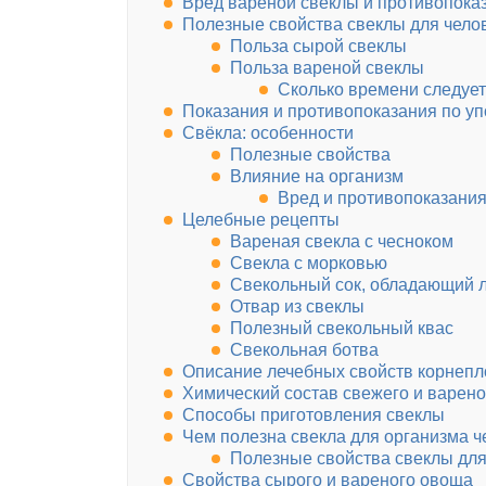
Вред вареной свеклы и противопока
Полезные свойства свеклы для чело
Польза сырой свеклы
Польза вареной свеклы
Сколько времени следует
Показания и противопоказания по у
Свёкла: особенности
Полезные свойства
Влияние на организм
Вред и противопоказани
Целебные рецепты
Вареная свекла с чесноком
Свекла с морковью
Свекольный сок, обладающий 
Отвар из свеклы
Полезный свекольный квас
Свекольная ботва
Описание лечебных свойств корнепло
Химический состав свежего и варен
Способы приготовления свеклы
Чем полезна свекла для организма ч
Полезные свойства свеклы для
Свойства сырого и вареного овоща