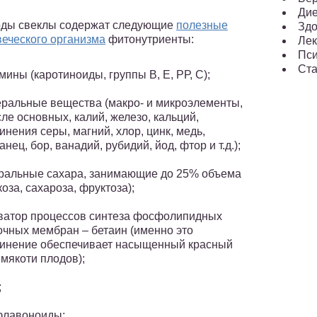
Ди
оды свеклы содержат следующие
полезные
Здо
веческого организма
фитонутриенты:
Лек
Пси
Ста
мины (каротиноиды, группы В, Е, РР, С);
ральные вещества (макро- и микроэлементы,
сле основных, калий, железо, кальций,
инения серы, магний, хлор, цинк, медь,
анец, бор, ванадий, рубидий, йод, фтор и т.д.);
ральные сахара, занимающие до 25% объема
коза, сахароза, фруктоза);
ватор процессов синтеза фосфолипидных
очных мембран – бетаин (именно это
инение обеспечивает насыщенный красный
 мякоти плодов);
;
флавоноиды;