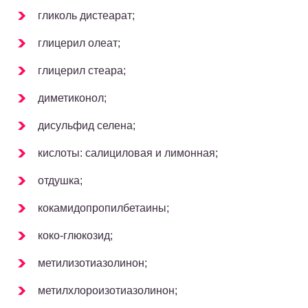
гликоль дистеарат;
глицерил олеат;
глицерил стеара;
диметиконол;
дисульфид селена;
кислоты: салициловая и лимонная;
отдушка;
кокамидопропилбетаины;
коко-глюкозид;
метилизотиазолинон;
метилхлороизотиазолинон;