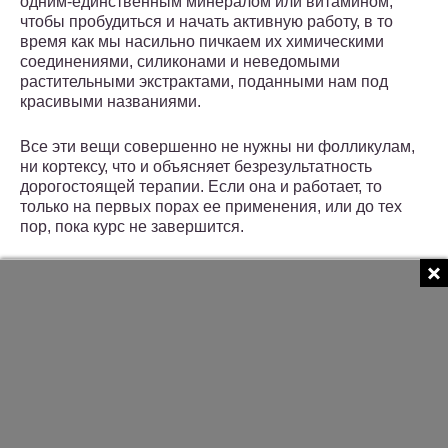
одним-единственным минералом или витамином,
чтобы пробудиться и начать активную работу, в то
время как мы насильно пичкаем их химическими
соединениями, силиконами и неведомыми
растительными экстрактами, поданными нам под
красивыми названиями.
Все эти вещи совершенно не нужны ни фолликулам,
ни кортексу, что и объясняет безрезультатность
дорогостоящей терапии. Если она и работает, то
только на первых порах ее применения, или до тех
пор, пока курс не завершится.
Применение Сульсены
от выпадения
волос
предельно просто, комфортно и удобно. Она
гарантированно не принесет вам и вашему здоровью
никакого вреда, что также не может не подкупать. Ее
использование практически не имеет
противопоказаний – в ряде случаев, «Сульсену»
назначают даже подросткам и лицам преклонного
возраста.