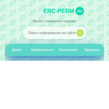
ERC-PERM
RU
Журнал о медицине и здоровье
Диеты
Беременность
Психология
Здоровье