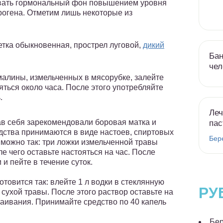
овать гормональный фон повышением уровня
рогена. Отметим лишь некоторые из
етка обыкновенная, прострел луговой,
дикий
Бан
чел
малины, измельченных в мясорубке, залейте
яться около часа. После этого употребляйте
.
Леч
ав себя зарекомендовали боровая матка и
пас
дства принимаются в виде настоев, спиртовых
Бер
 можно так: три ложки измельченной травы
е чего оставьте настояться на час. После
 и пейте в течение суток.
отовится так: влейте 1 л водки в стеклянную
РУ
 сухой травы. После этого раствор оставьте на
таивания. Принимайте средство по 40 капель
Бер