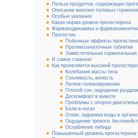
Польза продуктов, содержащих прог
Описание женских половых гормоно
Особые указания
Какая норма уровня прогестерона
Фармакодинамика и фармакокинетик
Прогестин
Побочные эффекты прогестин
Противозачаточные таблетки
Заместительная гормональная
И самое главное!
Как проявляется высокий прогестер
Колебания массы тела
Сонливость, вялость
Легкое головокружение
Плохой сон, ощущение раздраж
Дискомфорт в животе
Проблемы с опорно-двигатель
Боли в ногах
Отеки, задержка воды в органи
Ощущение тревоги, беспокойс
Ослабление либидо
Повышенный уровень прогестерона 