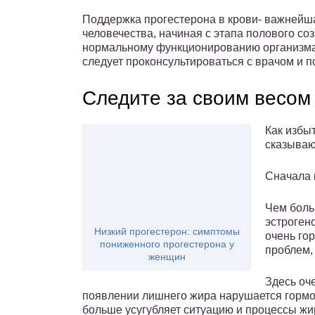
Поддержка прогестерона в крови- важнейш
человечества, начиная с этапа полового с
нормальному функционированию организма
следует проконсультироваться с врачом и п
Следите за своим весом
Как избыт
сказываю
Сначала 
Чем боль
эстроген
Низкий прогестерон: симптомы
очень го
пониженного прогестерона у
проблем,
женщин
Здесь оче
появлении лишнего жира нарушается гормон
больше усугубляет ситуацию и процессы ж