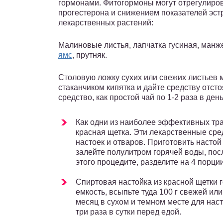
гормонами. Фитогормоны могут отрегулир
прогестерона и снижением показателей эст
лекарственных растений:
Малиновые листья, лапчатка гусиная, манж
ямс
, прутняк.
Столовую ложку сухих или свежих листьев 
стаканчиком кипятка и дайте средству отсто
средство, как простой чай по 1-2 раза в день
Как одни из наиболее эффективных тр
красная щетка. Эти лекарственные сре
настоек и отваров. Приготовить настой
залейте полулитром горячей воды, посл
этого процедите, разделите на 4 порции
Спиртовая настойка из красной щетки г
емкость, всыпьте туда 100 г свежей или
месяц в сухом и темном месте для нас
три раза в сутки перед едой.