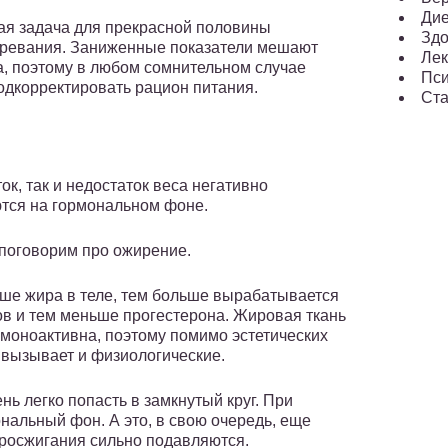
Ди
ая задача для прекрасной половины
Здо
озревания. Заниженные показатели мешают
Лек
, поэтому в любом сомнительном случае
Пси
одкорректировать рацион питания.
Ста
ок, так и недостаток веса негативно
тся на гормональном фоне.
поговорим про ожирение.
ше жира в теле, тем больше вырабатывается
ов и тем меньше прогестерона. Жировая ткань
рмоноактивна, поэтому помимо эстетических
 вызывает и физиологические.
нь легко попасть в замкнутый круг. При
альный фон. А это, в свою очередь, еще
иросжигания сильно подавляются.