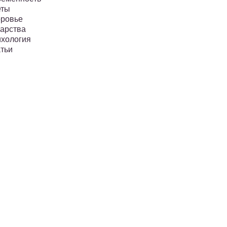
еты
ровье
арства
хология
тьи