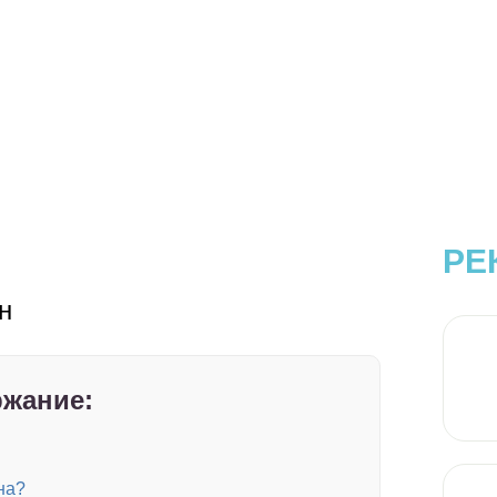
РЕ
н
жание:
на?