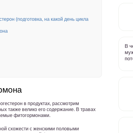
стерон (подготовка, на какой день цикла
она
В ч
муж
пот
рмона
рогестерон в продуктах, рассмотрим
ых также велико его содержание. В травах
аемые фитогормонами.
ьной схожести с женскими половыми