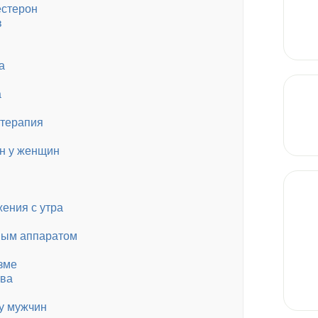
естерон
в
а
а
 терапия
он у женщин
ения с утра
ным аппаратом
зме
тва
у мужчин