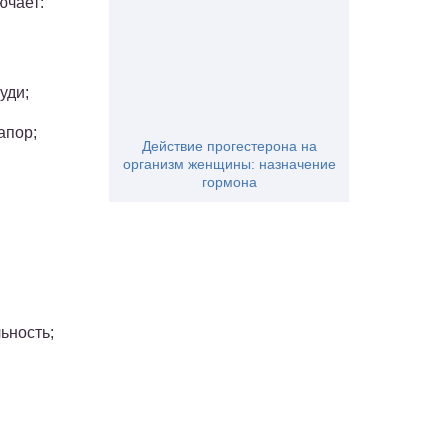
ючает:
уди;
апор;
Действие прогестерона на
организм женщины: назначение
гормона
ьность;