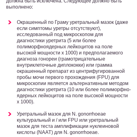
должна быть исключена. Следующее должно быть
выполнено:
Окрашенный по Граму уретральный мазок (даже
если симптомы уретры отсутствуют),
исследованный под микроскопом для
диагностики уретрита (5 или более
полиморфноядерных лейкоцитов на поле
высокой мощности х 1000) и предполагаемого
диагноза гонореи (грамотрицательные
внутриклеточные диплококки) или грамма
окрашенный препарат из центрифугированной
пробы мочи первого прохождения (FPU) для
микроскопии является альтернативным методом
диагностики уретрита (10 или более полиморфно-
ядерных лейкоцитов на поле высокой мощности
х 1000).
Уретральный мазок для N. gonorrhoeae
культуральный и / или FPU или уретральный
мазок для теста амплификации нуклеиновой
кислоты (NAAT) для N. gonorrhoeae.