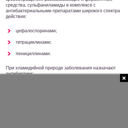
средства, сульфаниламиды в комплексе с
антибактериальными препаратами широкого спектра
действия:
цефалоспоринами;
тетрациклинами;
пенициллинами.
При хламидийной природе заболевания назначают
антибиотики:
Эритромицин;
Хлорамфеникол;
Тетрациклин;
Клиндамицин;