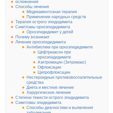
осложнения
Способы лечения
Медикаментозная терапия
Применение народных средств
Терапия острого эпидидимита
Симптомы орхоэпидидимита
Орхоэпидидимит у детей
Почему возникает
Лечение орхоэпидидимита
Антибиотики при орхоэпидидимите
Цефтриаксон при
орхоэпидидимите
Азитромицин (Зитромакс)
Офлоксацин
Ципрофлоксацин
Нестероидные противовоспалительные
средства
Диета и местное лечение
Хирургическое лечение
Степени тяжести острого эпидидимита
Симптомы эпидидимита
Способы диагностики и выявления
заболевания