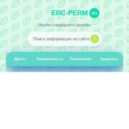
ERC-PERM
RU
Журнал о медицине и здоровье
Диеты
Беременность
Психология
Здоровье