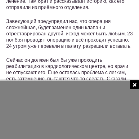
лечение. Там брат и рассказывает историю, как его
отправили из приёмного отделения.
Заведующий предупредил нас, что операция
сложнейшая, будет заменен один клапан и
отреставрирован другой, исход может быть любым. 23
ноября проводят операцию и всё проходит успешно.
24 утром уже перевели в палату, разрешили вставать.
Сейчас он должен был бы уже проходить
реабилитацию в кардиологическом центре, но врачи
не отпускают его. Еще осталась проблема с легким,
есть затемнение, пытаются что-то сделать. Сказали,
на всю реабилитацию оставят в больнице. Вчера уже
перевели в обычную кардиологию.
Так вот позвонил он мне сегодня, попросил книжек
ему на телефон закачать, чтобы мозги не сохли. Сам
то он у меня с техникой не дружит, с интернетом тоже,
так, по мелочи. Еще сказал, тесты по ПДД скинуть, это
его любимое, любит, чтобы правила от зубов
отскакивали.