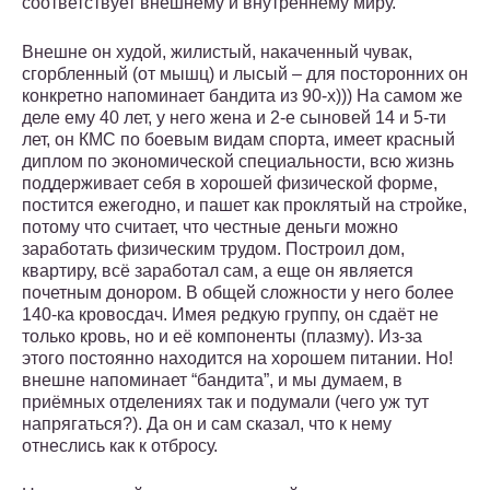
соответствует внешнему и внутреннему миру.
Внешне он худой, жилистый, накаченный чувак,
сгорбленный (от мышц) и лысый – для посторонних он
конкретно напоминает бандита из 90-х))) На самом же
деле ему 40 лет, у него жена и 2-е сыновей 14 и 5-ти
лет, он КМС по боевым видам спорта, имеет красный
диплом по экономической специальности, всю жизнь
поддерживает себя в хорошей физической форме,
постится ежегодно, и пашет как проклятый на стройке,
потому что считает, что честные деньги можно
заработать физическим трудом. Построил дом,
квартиру, всё заработал сам, а еще он является
почетным донором. В общей сложности у него более
140-ка кровосдач. Имея редкую группу, он сдаёт не
только кровь, но и её компоненты (плазму). Из-за
этого постоянно находится на хорошем питании. Но!
внешне напоминает “бандита”, и мы думаем, в
приёмных отделениях так и подумали (чего уж тут
напрягаться?). Да он и сам сказал, что к нему
отнеслись как к отбросу.