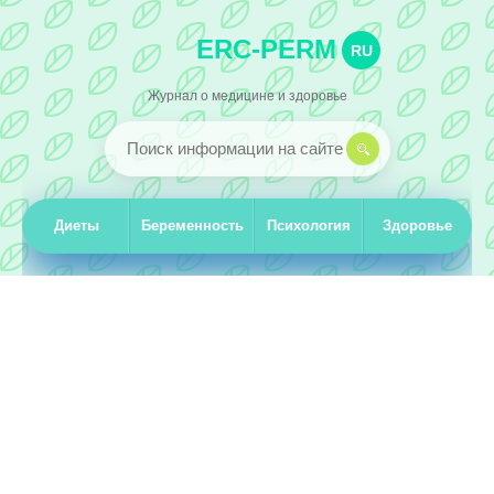
ERC-PERM
RU
Журнал о медицине и здоровье
Диеты
Беременность
Психология
Здоровье