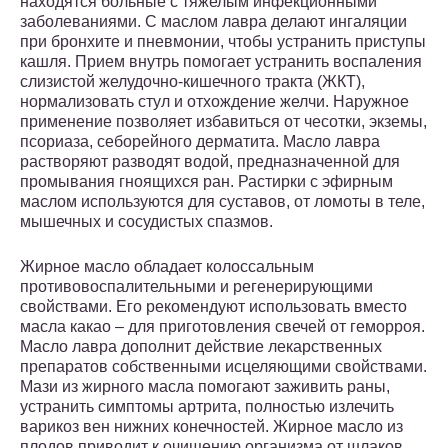
находятся больные с тяжелым инфекционными
заболеваниями. С маслом лавра делают ингаляции
при бронхите и пневмонии, чтобы устранить приступы
кашля. Прием внутрь помогает устранить воспаления
слизистой желудочно-кишечного тракта (ЖКТ),
нормализовать стул и отхождение желчи. Наружное
применение позволяет избавиться от чесотки, экземы,
псориаза, себорейного дерматита. Масло лавра
растворяют разводят водой, предназначенной для
промывания гноящихся ран. Растирки с эфирным
маслом используются для суставов, от ломоты в теле,
мышечных и сосудистых спазмов.
Жирное масло обладает колоссальным
противовоспалительными и регенерирующими
свойствами. Его рекомендуют использовать вместо
масла какао – для приготовления свечей от геморроя.
Масло лавра дополнит действие лекарственных
препаратов собственными исцеляющими свойствами.
Мази из жирного масла помогают заживить раны,
устранить симптомы артрита, полностью излечить
варикоз вен нижних конечностей. Жирное масло из
плодов приводит к очищению организма от шлаков,