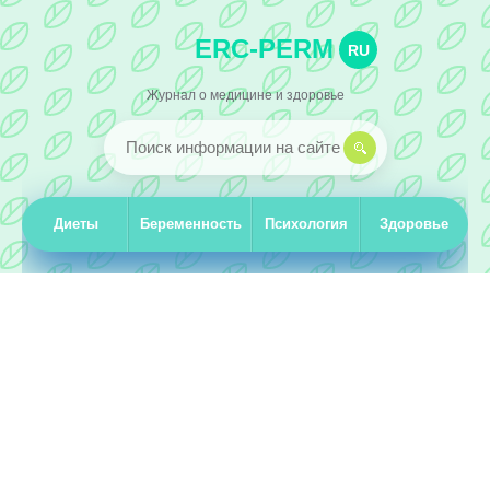
ERC-PERM
RU
Журнал о медицине и здоровье
Диеты
Беременность
Психология
Здоровье