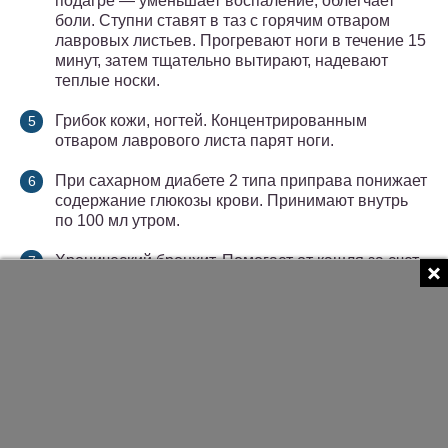
подагре — уменьшает воспаление, облегчает
боли. Ступни ставят в таз с горячим отваром
лавровых листьев. Прогревают ноги в течение 15
минут, затем тщательно вытирают, надевают
теплые носки.
Грибок кожи, ногтей. Концентрированным
отваром лаврового листа парят ноги.
При сахарном диабете 2 типа приправа понижает
содержание глюкозы крови. Принимают внутрь
по 100 мл утром.
Хронический бронхит. Помогает от кашля за счет
отхаркивающего действия. Принимают внутрь по
стакану утром или делают ингаляции.
При кожной аллергии у грудничка отвар
добавляют в воду для купания. У детей постарше
запаренные лавровые листья прикладывают к
коже, где есть аллергические высыпания. Так же
можно устранить зуд после укусов насекомых.