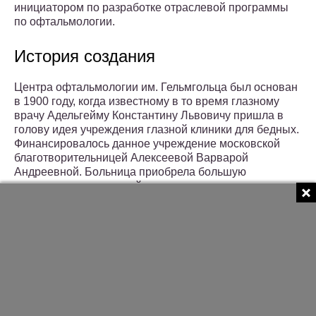
инициатором по разработке отраслевой программы
по офтальмологии.
История создания
Центра офтальмологии им. Гельмгольца был основан
в 1900 году, когда известному в то время глазному
врачу Адельгейму Константину Львовичу пришла в
голову идея учреждения глазной клиники для бедных.
Финансировалось данное учреждение московской
благотворительницей Алексеевой Варварой
Андреевной. Больница приобрела большую
популярность у жителей, здесь проводилось
бесплатное лечение нуждающимся слоям населения,
выдавались лекарства.
Поликлиника располагала тремя стационарными
отделениями: мужским, женским и детским. Всего за
три года работы в учреждении вдвое увеличилось
количество ежедневно поступавших пациентов.