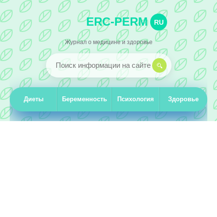
ERC-PERM
RU
Журнал о медицине и здоровье
Диеты
Беременность
Психология
Здоровье