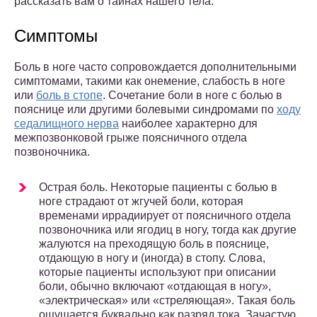
рассказать вам о тайнах нашего тела.
Симптомы
Боль в ноге часто сопровождается дополнительными
симптомами, такими как онемение, слабость в ноге
или
боль в стопе
. Сочетание боли в ноге с болью в
пояснице или другими болевыми синдромами по
ходу
седалищного нерва
наиболее характерно для
межпозвонковой грыже поясничного отдела
позвоночника.
Острая боль. Некоторые пациенты с болью в
ноге страдают от жгучей боли, которая
временами иррадиирует от поясничного отдела
позвоночника или ягодиц в ногу, тогда как другие
жалуются на преходящую боль в пояснице,
отдающую в ногу и (иногда) в стопу. Слова,
которые пациенты используют при описании
боли, обычно включают «отдающая в ногу»,
«электрическая» или «стреляющая». Такая боль
ощущается буквально как разряд тока. Зачастую