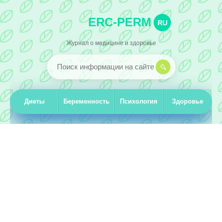
ERC-PERM
RU
Журнал о медицине и здоровье
Диеты
Беременность
Психология
Здоровье