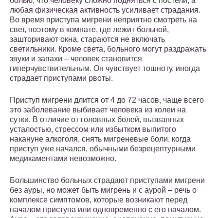
болью, что человеку сложно подняться с постели, а
любая физическая активность усиливает страдания.
Во время приступа мигрени неприятно смотреть на
свет, поэтому в комнате, где лежит больной,
зашторивают окна, стараются не включать
светильники. Кроме света, больного могут раздражать
звуки и запахи – человек становится
гиперчувствительным. Он чувствует тошноту, иногда
страдает приступами рвоты.
Приступ мигрени длится от 4 до 72 часов, чаще всего
это заболевание выбивает человека из колеи на
сутки. В отличие от головных болей, вызванных
усталостью, стрессом или избытком выпитого
накануне алкоголя, снять мигреневые боли, когда
приступ уже начался, обычными безрецептурными
медикаментами невозможно.
Большинство больных страдают приступами мигрени
без ауры, но может быть мигрень и с аурой – речь о
комплексе симптомов, которые возникают перед
началом приступа или одновременно с его началом.