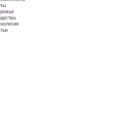
еты
ровье
арства
хология
тьи