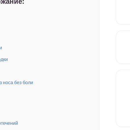
жание:
и
одки
з носа без боли
отечений