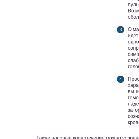
пуль
Возм
обол
О ма
идет
одно
сопр
симп
слаб
голо
Проф
хара
выше
гемо
паде
зато
созн
кров
Также носовые кровотечения можно условно