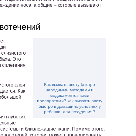
реждении носа, а общие – которые вызывают
вотечений
ет
одит
 слизистого
баха. Это
и сплетения
Как вызвать рвоту быстро
истого слоя
народными методами и
дается. Как
медикаментозными
небольшой
препаратами? как вызвать рвоту
быстро в домашних условиях у
ребенка, для похудения?
ия глубоких
тельные
системы и близлежащие ткани. Помимо этого,
ровопотерей, которая может спровоцировать