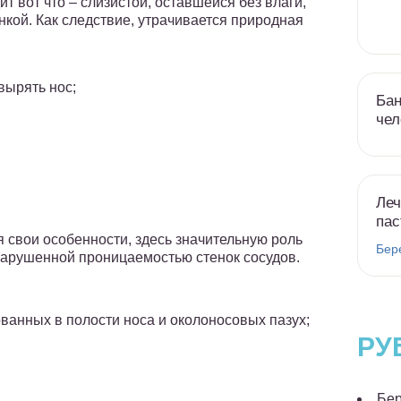
т вот что – слизистой, оставшейся без влаги,
нкой. Как следствие, утрачивается природная
вырять нос;
Бан
чел
Леч
пас
 свои особенности, здесь значительную роль
Бер
нарушенной проницаемостью стенок сосудов.
ванных в полости носа и околоносовых пазух;
РУ
Бер