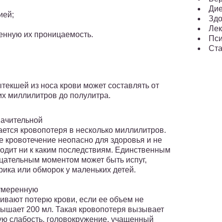
Ди
ией;
Здо
Лек
енную их проницаемость.
Пси
Ста
текшей из носа крови может составлять от
их миллилитров до полулитра.
ачительной
ается кровопотеря в несколько миллилитров.
е кровотечение неопасно для здоровья и не
одит ни к каким последствиям. Единственным
цательным моментом может быть испуг,
рика или обморок у маленьких детей.
умеренную
ивают потерю крови, если ее объем не
ышает 200 мл. Такая кровопотеря вызывает
ую слабость, головокружение, учащенный