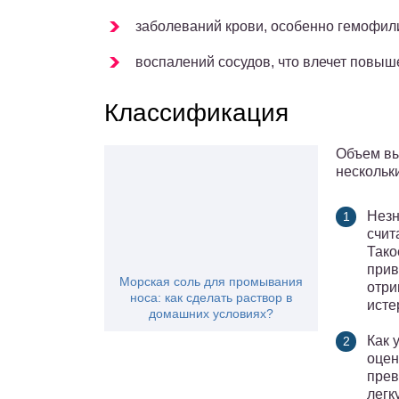
заболеваний крови, особенно гемофил
воспалений сосудов, что влечет повыш
Классификация
Объем вы
нескольк
Незн
счит
Тако
прив
Морская соль для промывания
отри
носа: как сделать раствор в
исте
домашних условиях?
Как 
оцен
прев
легк