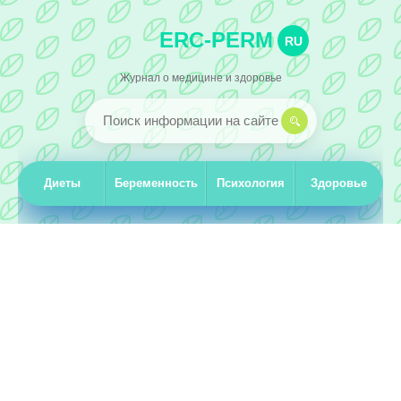
ERC-PERM
RU
Журнал о медицине и здоровье
Диеты
Беременность
Психология
Здоровье