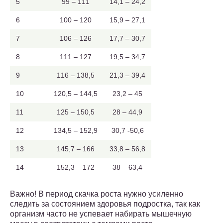
5
99 – 111
14,1 – 24,2
6
100 – 120
15,9 – 27,1
7
106 – 126
17,7 – 30,7
8
111 – 127
19,5 – 34,7
9
116 – 138,5
21,3 – 39,4
10
120,5 – 144,5
23,2 – 45
11
125 – 150,5
28 – 44,9
12
134,5 – 152,9
30,7 -50,6
13
145,7 – 166
33,8 – 56,8
14
152,3 – 172
38 – 63,4
Важно! В период скачка роста нужно усиленно
следить за состоянием здоровья подростка, так как
организм часто не успевает набирать мышечную