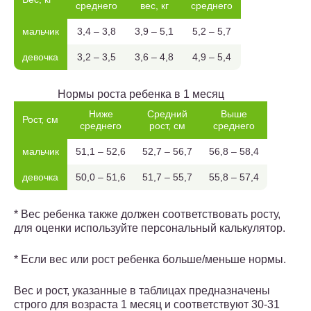
сред­него
вес, кг
сред­него
маль­чик
3,4 – 3,8
3,9 – 5,1
5,2 – 5,7
девоч­ка
3,2 – 3,5
3,6 – 4,8
4,9 – 5,4
Нормы роста ребенка в 1 месяц
Ниже
Сред­ний
Выше
Рост, см
сред­него
рост, см
сред­него
маль­чик
51,1 – 52,6
52,7 – 56,7
56,8 – 58,4
девоч­ка
50,0 – 51,6
51,7 – 55,7
55,8 – 57,4
* Вес ребенка также должен соответствовать росту,
для оценки используйте персональный калькулятор.
* Если вес или рост ребенка больше/меньше нормы.
Вес и рост, указанные в таблицах предназначены
строго для возраста 1 месяц и соответствуют 30-31