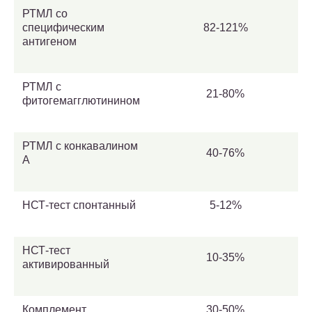
РТМЛ со
специфическим
82-121%
антигеном
РТМЛ с
21-80%
фитогемагглютинином
РТМЛ с конкавалином
40-76%
A
НСТ-тест спонтанный
5-12%
НСТ-тест
10-35%
активированный
Комплемент
30-50%