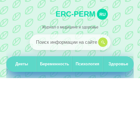
ERC-PERM
RU
Журнал о медицине и здоровье
Диеты
Беременность
Психология
Здоровье