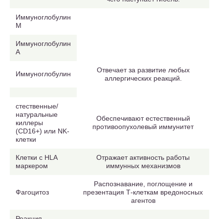
Иммуноглобулин
M
Иммуноглобулин
A
Отвечает за развитие любых
Иммуноглобулин
аллергических реакций.
стественные/
натуральные
Обеспечивают естественный
киллеры
противоопухолевый иммунитет
(CD16+) или NK-
клетки
Клетки с HLA
Отражает активность работы
маркером
иммунных механизмов
Распознавание, поглощение и
Фагоцитоз
презентация Т-клеткам вредоносных
агентов
Реакция