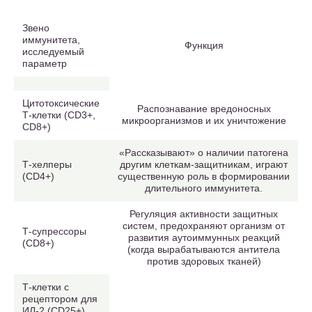
Звено
иммунитета,
Функция
исследуемый
параметр
Цитотоксические
Распознавание вредоносных
Т-клетки (CD3+,
микроорганизмов и их уничтожение
CD8+)
«Рассказывают» о наличии патогена
Т-хелперы
другим клеткам-защитникам, играют
(CD4+)
существенную роль в формировании
длительного иммунитета.
Регуляция активности защитных
систем, предохраняют организм от
Т-супрессоры
развития аутоиммунных реакций
(CD8+)
(когда вырабатываются антитела
против здоровых тканей)
Т-клетки с
рецептором для
ИЛ-2 (CD25+)