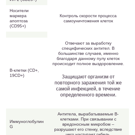
Носители
маркера
Контроль скорости процесса
апоптоза
самоуничтожения клеток
(CD95+)
Отвечают за выработку
специфических антител. В
большинстве случаев, именно
благодаря данному пулу клеток
происходит полное выздоровление.
В-клетки (CD+,
19CD+)
Защищают организм от
повторного заражения той же
самой инфекцией, в течение
определенного времени.
Антитела, вырабатываемые В-
клетками. При связывании с
Иммуноглобулин
вредоносным микробом –
G
разрушают его стенку, вследствие
чего наступает гибель.