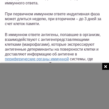
иммунного ответа.
При первичном иммунном ответе индуктивная фаза
может длиться неделю, при вторичном – до 3 дней за
счет клеток памяти.
В иммунном ответе антигены, попавшие в организм,
взаимодействуют с антигенпредставляющими
клетками (макрофагами), которые экспрессируют
антигенные детерминанты на поверхности клетки и
доставляют информацию об антигене в
периферические органы иммунной
системы, где
происходит стимуляция Т-хелперов.
Далее иммунный ответ возможен в виде по одного из
трех вариантов:
1) клеточный иммунный ответ;
2) гуморальный иммунный ответ;