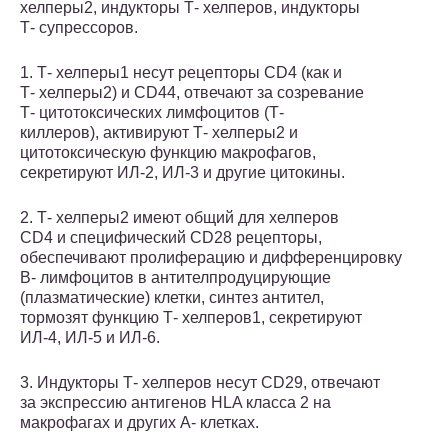
хелперы2, индукторы Т- хелперов, индукторы
Т- супрессоров.
1. Т- хелперы1 несут рецепторы CD4 (как и
Т- хелперы2) и CD44, отвечают за созревание
Т- цитотоксических лимфоцитов (Т-
киллеров), активируют Т- хелперы2 и
цитотоксическую функцию макрофагов,
секретируют ИЛ-2, ИЛ-3 и другие цитокины.
2. Т- хелперы2 имеют общий для хелперов
CD4 и специфический CD28 рецепторы,
обеспечивают пролиферацию и дифференцировку
В- лимфоцитов в антителпродуцирующие
(плазматические) клетки, синтез антител,
тормозят функцию Т- хелперов1, секретируют
ИЛ-4, ИЛ-5 и ИЛ-6.
3. Индукторы Т- хелперов несут CD29, отвечают
за экспрессию антигенов HLA класса 2 на
макрофагах и других А- клетках.