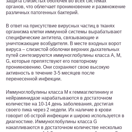
защита слизистых оболочек во всех системах
органов, что облегчает проникновение и размножение
различных патогенных бактерий.
В ответ на присутствие вирусных частиц в тканях
организма клетки иммунной системы вырабатывают
специфические антитела, связывающие и
уничтожающие возбудителя. В месте входных ворот
вируса – слизистой оболочки верхних дыхательных
путей синтезируются иммуноглобулины класса А, М,
G, которые препятствуют его повторному
проникновению. Они сохраняют свою высокую
активность в течение 3-5 месяцев после
перенесенной инфекции.
Иммуноглобулины класса М к геммаглютинину и
нейраминидазе нарабатываются в достаточном
количестве на 10-14 день заболевания, достигая
своего пика через 2 недели. Их наличие в крови
говорит об острой инфекции и широко используется в
диагностике. Иммуноглобулины класса G
накапливаются в достаточном количестве несколько