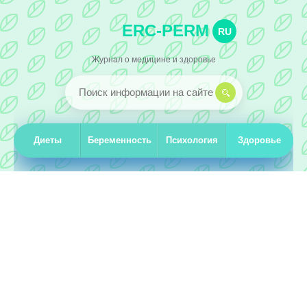
ERC-PERM
RU
Журнал о медицине и здоровье
Диеты
Беременность
Психология
Здоровье