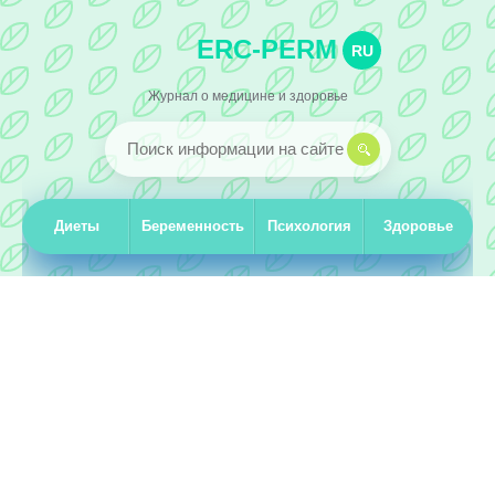
ERC-PERM
RU
Журнал о медицине и здоровье
Диеты
Беременность
Психология
Здоровье