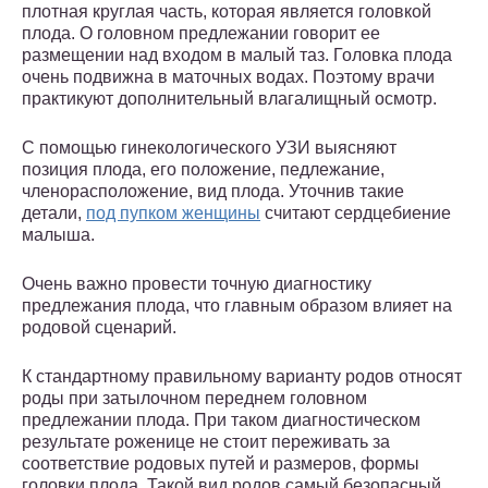
плотная круглая часть, которая является головкой
плода. О головном предлежании говорит ее
размещении над входом в малый таз. Головка плода
очень подвижна в маточных водах. Поэтому врачи
практикуют дополнительный влагалищный осмотр.
С помощью гинекологического УЗИ выясняют
позиция плода, его положение, педлежание,
членорасположение, вид плода. Уточнив такие
детали,
под пупком женщины
считают сердцебиение
малыша.
Очень важно провести точную диагностику
предлежания плода, что главным образом влияет на
родовой сценарий.
К стандартному правильному варианту родов относят
роды при затылочном переднем головном
предлежании плода. При таком диагностическом
результате роженице не стоит переживать за
соответствие родовых путей и размеров, формы
головки плода. Такой вид родов самый безопасный,