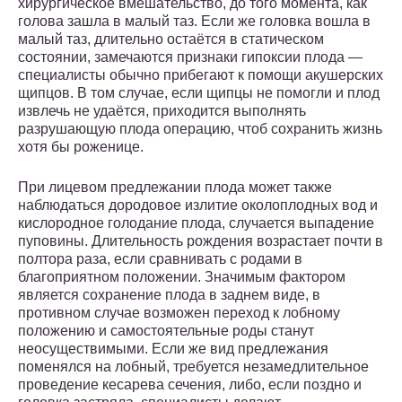
хирургическое вмешательство, до того момента, как
голова зашла в малый таз. Если же головка вошла в
малый таз, длительно остаётся в статическом
состоянии, замечаются признаки гипоксии плода —
специалисты обычно прибегают к помощи акушерских
щипцов. В том случае, если щипцы не помогли и плод
извлечь не удаётся, приходится выполнять
разрушающую плода операцию, чтоб сохранить жизнь
хотя бы роженице.
При лицевом предлежании плода может также
наблюдаться дородовое излитие околоплодных вод и
кислородное голодание плода, случается выпадение
пуповины. Длительность рождения возрастает почти в
полтора раза, если сравнивать с родами в
благоприятном положении. Значимым фактором
является сохранение плода в заднем виде, в
противном случае возможен переход к лобному
положению и самостоятельные роды станут
неосуществимыми. Если же вид предлежания
поменялся на лобный, требуется незамедлительное
проведение кесарева сечения, либо, если поздно и