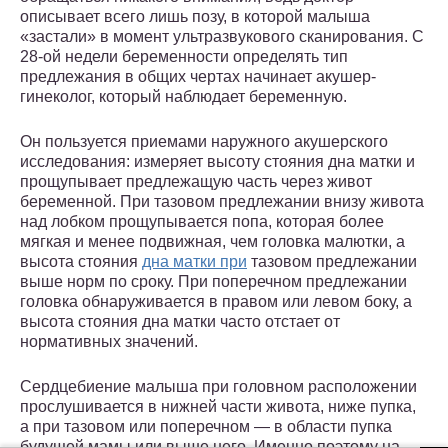
описывает всего лишь позу, в которой малыша
«застали» в момент ультразвукового сканирования. С
28-ой недели беременности определять тип
предлежания в общих чертах начинает акушер-
гинеколог, который наблюдает беременную.
Он пользуется приемами наружного акушерского
исследования: измеряет высоту стояния дна матки и
прощупывает предлежащую часть через живот
беременной. При тазовом предлежании внизу живота
над лобком прощупывается попа, которая более
мягкая и менее подвижная, чем головка малютки, а
высота стояния
дна матки при
тазовом предлежании
выше норм по сроку. При поперечном предлежании
головка обнаруживается в правом или левом боку, а
высота стояния дна матки часто отстает от
нормативных значений.
Сердцебиение малыша при головном расположении
прослушивается в нижней части живота, ниже пупка,
а при тазовом или поперечном — в области пупка
будущей мамы или выше него. Именно поэтому на