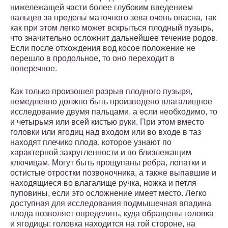
нижележащей части более глубоким введением
пальцев за пределы маточного зева очень опасна, так
как при этом легко может вскрыться плодный пузырь,
что значительно осложнит дальнейшее течение родов.
Если после отхождения вод косое положение не
перешло в продольное, то оно переходит в
поперечное.
Как только произошел разрыв плодного пузыря,
немедленно должно быть произведено влагалищное
исследование двумя пальцами, а если необходимо, то
и четырьмя или всей кистью руки. При этом вместо
головки или ягодиц над входом или во входе в таз
находят плечико плода, которое узнают по
характерной закругленности и по близлежащим
ключицам. Могут быть прощупаны ребра, лопатки и
остистые отростки позвоночника, а также выпавшие и
находящиеся во влагалище ручка, ножка и петля
пуповины, если это осложнение имеет место. Легко
доступная для исследования подмышечная впадина
плода позволяет определить, куда обращены головка
и ягодицы: головка находится на той стороне, на