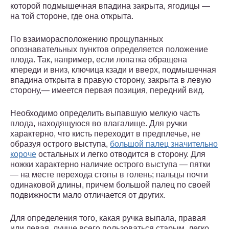
которой подмышечная впадина закрыта, ягодицы —
на той стороне, где она открыта.
По взаиморасположению прощупанных
опознавательных пунктов определяется положение
плода. Так, например, если лопатка обращена
кпереди и вниз, ключица кзади и вверх, подмышечная
впадина открыта в правую сторону, закрыта в левую
сторону,— имеется первая позиция, передний вид.
Необходимо определить выпавшую мелкую часть
плода, находящуюся во влагалище. Для ручки
характерно, что кисть переходит в предплечье, не
образуя острого выступа,
большой палец значительно
короче
остальных и легко отводится в сторону. Для
ножки характерно наличие острого выступа — пятки
— на месте перехода стопы в голень; пальцы почти
одинаковой длины, причем большой палец по своей
подвижности мало отличается от других.
Для определения того, какая ручка выпала, правая
или левая, лучше всего пользоваться старым, легко