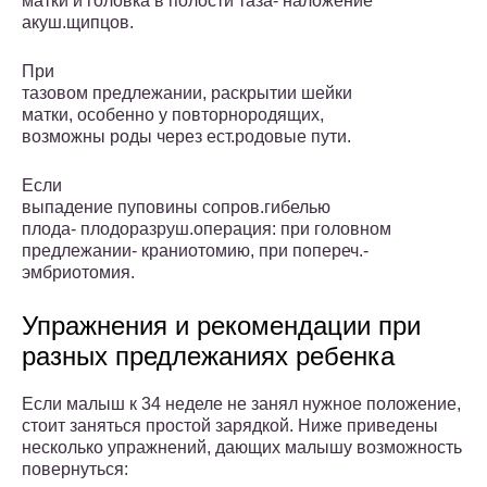
матки и головка в полости таза- наложение
акуш.щипцов.
При
тазовом предлежании, раскрытии шейки
матки, особенно у повторнородящих,
возможны роды через ест.родовые пути.
Если
выпадение пуповины сопров.гибелью
плода- плодоразруш.операция: при головном
предлежании- краниотомию, при попереч.-
эмбриотомия.
Упражнения и рекомендации при
разных предлежаниях ребенка
Если малыш к 34 неделе не занял нужное положение,
стоит заняться простой зарядкой. Ниже приведены
несколько упражнений, дающих малышу возможность
повернуться: