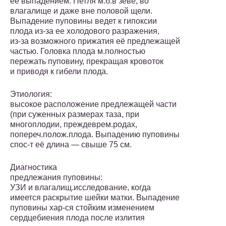
её выпадением. Петля м.б.в зеве, во
влагалище и даже вне половой щели.
Выпадение пуповины ведет к гипоксии
плода из-за ее холодового разражения,
из-за возможного прижатия её предлежащей
частью. Головка плода м.полностью
пережать пуповину, прекращая кровоток
и приводя к гибели плода.
Этиология:
высокое расположение предлежащей части
(при суженных размерах таза, при
многоплодии, преждеврем.родах,
попереч.полож.плода. Выпадению пуповины
спос-т её длина — свыше 75 см.
Диагностика
предлежания пуповины:
УЗИ и влагалищ.исследование, когда
имеется раскрытие шейки матки. Выпадение
пуповины хар-ся стойким изменением
сердцебиения плода после излития