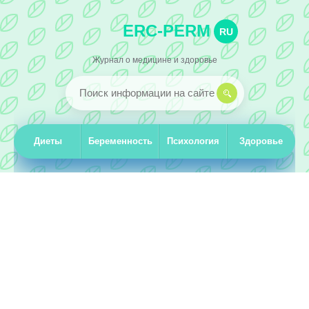
ERC-PERM
RU
Журнал о медицине и здоровье
Диеты
Беременность
Психология
Здоровье