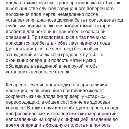
плода в таких случаях строго противопоказан.Так как
в большинстве случаев запущенного поперечного
положения плод мертв, немедленно после
установления диагноза должна быть произведена под
глубоким общим наркозом эмбриотомия, которая
является для роженицы наиболее безопасной
операцией. При вколотившихся в таз плечиках
приходится прибегать к обезглавливанию плода
(декапитация), после чего плод без особых
затруднений извлекают из родовых путей. По
окончании операции полость матки нужно
обследовать введенной в нее рукой, чтобы
установить целость ее стенок.
Кесарево сечение производится и при наличии
инфекции, если роженица настойчиво желает
сохранить жизнь плода (например, у «старых»
первородящих), а общее состояние ее здоровья
хорошее. В таких случаях необходимо провести ряд
профилактических и терапевтических мероприятий,
направленных на борьбу с инфекцией: введение во
время операции в брюшную полость и в полость