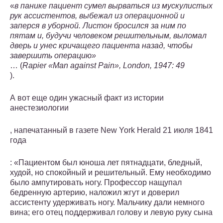
«
в панике пациент сумел вырваться из мускулистых
рук ассистентов, выбежал из операционной и
заперся в уборной. Листон бросился за ним по
пятам и, будучи человеком решительным, выломал
дверь и унес кричащего пациента назад, чтобы
завершить операцию»
… (
Rapier «Man against Pain», London, 1947: 49
).
А вот еще один ужасный факт из истории
анестезиологии
, напечатанный в газете New York Herald 21 июля 1841
года
: «Пациентом был юноша лет пятнадцати, бледный,
худой, но спокойный и решительный. Ему необходимо
было ампутировать ногу. Профессор нащупал
бедренную артерию, наложил жгут и доверил
ассистенту удерживать ногу. Мальчику дали немного
вина; его отец поддерживал голову и левую руку сына