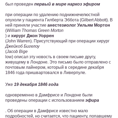
был проведен
первый в мире наркоз эфиром
при операции по удалению поднижнечелюстной
опухоли у пациента Гилберта Эббота (Gilbert Abbott). В
ней приняли участие
анестезиолог Уильям Мортон
(
William Thomas Green Morton
) и
хирург Джон Уоррен
(John Warren). Присутствующий при операции хирург
Джейкоб Бигелоу
(
Jacob Bige
low) описал эту новость в своем письме другу,
живущему в Лондоне. Это письмо было отправлено с
почтовым лайнером, который в середине декабря
1846 года пришвартовался в Ливерпуле.
Уже
19 декабря 1846 года
одновременно в Дамфрисе и Лондоне были
проведены операции с использованием
эфира
. Об операции в Дамфрисе известно мало
подробностей, но считается, что пациенту, попавшему