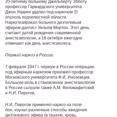
20-летнему больному Джильберту Эбботу
профессор Гарвардского университета
Джон Уоррен удалил под наркозом (!)
опухоль подчелюстной области.
Наркотизировал больного диэтиловым
эфиром дантист Уильям Мортон. Этот день
считают датой рождения современной
анестезиологии, а 16 октября ежегодно
отмечают как день анестезиолога.
Первый наркоз в России
7 февраля 1847 г. первую в России операцию
под эфирным наркозом произвёл профессор
Московского университета Ф.И. Иноземцев.
Большую роль в становлении анестезиологии
в России сыграли также А.М. Филомафитский
и Н.И. Пирогов.
Н.И. Пирогов применял наркоз на поле
боя, изучал различные способы введения
диэтилового эфира (в трахею, кровь,