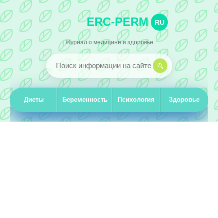
ERC-PERM
RU
Журнал о медицине и здоровье
Диеты
Беременность
Психология
Здоровье