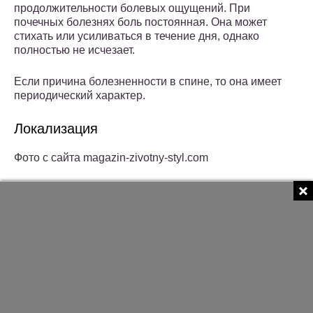
продолжительности болевых ощущений. При
почечных болезнях боль постоянная. Она может
стихать или усиливаться в течение дня, однако
полностью не исчезает.
Если причина болезненности в спине, то она имеет
периодический характер.
Локализация
Фото с сайта magazin-zivotny-styl.com
Узнать, болят почки или поясница можно по
локализации боли. При почечных болезнях болит
спина по бокам. Однако вероятна и односторонняя
болезненность, если поражена только одна почка.
Болезненность при патологиях спины
распространяется на всю поясничную область,
ягодицы.