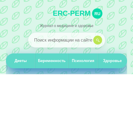
ERC-PERM
RU
Журнал о медицине и здоровье
Диеты
Беременность
Психология
Здоровье