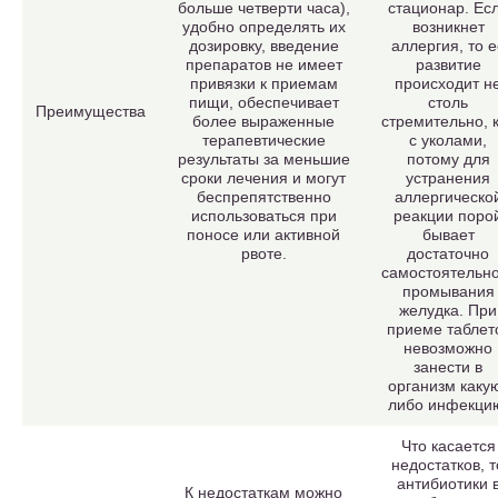
больше четверти часа),
стационар. Ес
удобно определять их
возникнет
дозировку, введение
аллергия, то е
препаратов не имеет
развитие
привязки к приемам
происходит н
пищи, обеспечивает
столь
Преимущества
более выраженные
стремительно, 
терапевтические
с уколами,
результаты за меньшие
потому для
сроки лечения и могут
устранения
беспрепятственно
аллергическо
использоваться при
реакции поро
поносе или активной
бывает
рвоте.
достаточно
самостоятельно
промывания
желудка. При
приеме таблет
невозможно
занести в
организм каку
либо инфекци
Что касается
недостатков, т
антибиотики 
К недостаткам можно