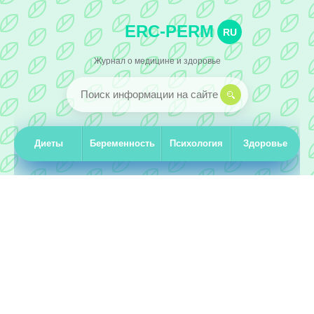
ERC-PERM
RU
Журнал о медицине и здоровье
Диеты
Беременность
Психология
Здоровье