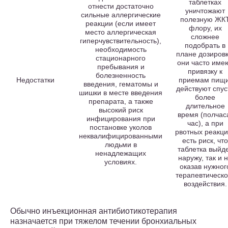
таблетках
отнести достаточно
уничтожают
сильные аллергические
полезную ЖК
реакции (если имеет
флору, их
место аллергическая
сложнее
гиперчувствительность),
подобрать в
необходимость
плане дозировк
стационарного
они часто име
пребывания и
привязку к
болезненность
Недостатки
приемам пищи
введения, гематомы и
действуют спус
шишки в месте введения
более
препарата, а также
длительное
высокий риск
время (полчас
инфицирования при
час), а при
постановке уколов
рвотных реакци
неквалифицированными
есть риск, что
людьми в
таблетка выйд
ненадлежащих
наружу, так и 
условиях.
оказав нужног
терапевтическо
воздействия.
Обычно инъекционная антибиотикотерапия
назначается при тяжелом течении бронхиальных