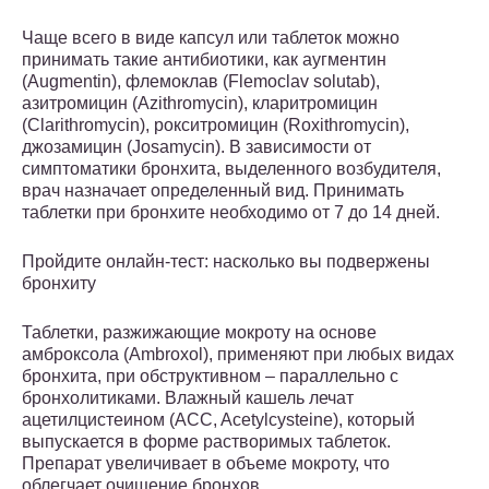
Чаще всего в виде капсул или таблеток можно
принимать такие антибиотики, как аугментин
(Augmentin), флемоклав (Flemoclav solutab),
азитромицин (Azithromycin), кларитромицин
(Clarithromycin), рокситромицин (Roxithromycin),
джозамицин (Josamycin). В зависимости от
симптоматики бронхита, выделенного возбудителя,
врач назначает определенный вид. Принимать
таблетки при бронхите необходимо от 7 до 14 дней.
Пройдите онлайн-тест: насколько вы подвержены
бронхиту
Таблетки, разжижающие мокроту на основе
амброксола (Ambroxol), применяют при любых видах
бронхита, при обструктивном – параллельно с
бронхолитиками. Влажный кашель лечат
ацетилцистеином (ACC, Acetylcysteine), который
выпускается в форме растворимых таблеток.
Препарат увеличивает в объеме мокроту, что
облегчает очищение бронхов