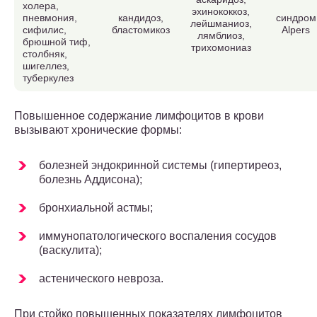
холера,
эхинококкоз,
пневмония,
кандидоз,
синдром
лейшманиоз,
сифилис,
бластомикоз
Alpers
лямблиоз,
брюшной тиф,
трихомониаз
столбняк,
шигеллез,
туберкулез
Повышенное содержание лимфоцитов в крови
вызывают хронические формы:
болезней эндокринной системы (гипертиреоз,
болезнь Аддисона);
бронхиальной астмы;
иммунопатологического воспаления сосудов
(васкулита);
астенического невроза.
При стойко повышенных показателях лимфоцитов