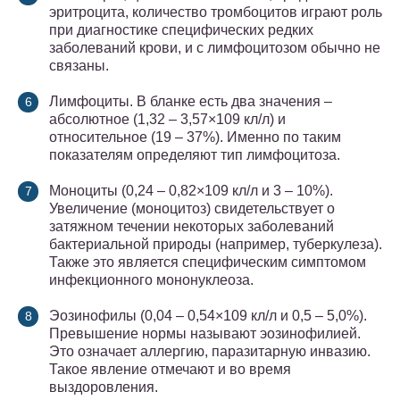
эритроцита, количество тромбоцитов играют роль
при диагностике специфических редких
заболеваний крови, и с лимфоцитозом обычно не
связаны.
Лимфоциты. В бланке есть два значения –
абсолютное (1,32 – 3,57×109 кл/л) и
относительное (19 – 37%). Именно по таким
показателям определяют тип лимфоцитоза.
Моноциты (0,24 – 0,82×109 кл/л и 3 – 10%).
Увеличение (моноцитоз) свидетельствует о
затяжном течении некоторых заболеваний
бактериальной природы (например, туберкулеза).
Также это является специфическим симптомом
инфекционного мононуклеоза.
Эозинофилы (0,04 – 0,54×109 кл/л и 0,5 – 5,0%).
Превышение нормы называют эозинофилией.
Это означает аллергию, паразитарную инвазию.
Такое явление отмечают и во время
выздоровления.