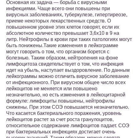
Основная их задача — борьба с вирусными
инфекциями. Чаще всего они повышены при
вирусных заболеваниях, туберкулезе, гипертиреозе,
приеме некоторых лекарственных средств. О
повышенном уровне этих клеток говорят, если их
абсолютное количество превышает 3,6х10 в 9 на
литр. Нейтрофилы в крови при таких патологиях могут
быть понижены.Такие изменения в лейкограмме
могут говорить о том, что организм борется с
болезнью. Таким образом, нейтропения на фоне
лимфоцитоза свидетельствует о том, что инфекция
идет на убыль, наступает выздоровление. По данным
лейкограммы можно отличить вирусное заболевание
от инфекционного. При вирусном общее число всех
лейкоцитов не меняется или повышено
незначительно, но есть изменения в лейкоцитарной
формуле: лимфоциты повышены, нейтрофилы
снижены. При этом СОЭ повышается незначительно.
Что касается бактериального поражения, уровень
лейкоцитов растет за счет роста гранулоцитов,
относительное содержание лимфоцитов падает. СОЭ
при бактериальных инфекциях достигает очень
высоких значений. Таким образом, можно сделать