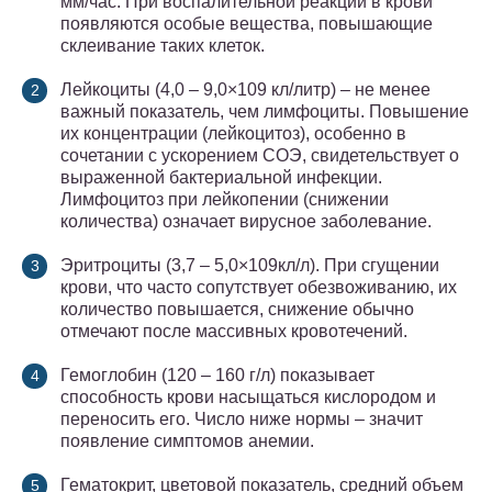
мм/час. При воспалительной реакции в крови
появляются особые вещества, повышающие
склеивание таких клеток.
Лейкоциты (4,0 – 9,0×109 кл/литр) – не менее
важный показатель, чем лимфоциты. Повышение
их концентрации (лейкоцитоз), особенно в
сочетании с ускорением СОЭ, свидетельствует о
выраженной бактериальной инфекции.
Лимфоцитоз при лейкопении (снижении
количества) означает вирусное заболевание.
Эритроциты (3,7 – 5,0×109кл/л). При сгущении
крови, что часто сопутствует обезвоживанию, их
количество повышается, снижение обычно
отмечают после массивных кровотечений.
Гемоглобин (120 – 160 г/л) показывает
способность крови насыщаться кислородом и
переносить его. Число ниже нормы – значит
появление симптомов анемии.
Гематокрит, цветовой показатель, средний объем