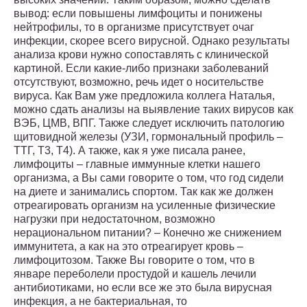
вывод: если повышены лимфоциты и понижены
нейтрофилы, то в организме присутствует очаг
инфекции, скорее всего вирусной. Однако результаты
анализа крови нужно сопоставлять с клинической
картиной. Если какие-либо признаки заболеваний
отсутствуют, возможно, речь идет о носительстве
вируса. Как Вам уже предложила коллега Наталья,
можно сдать анализы на выявление таких вирусов как
ВЭБ, ЦМВ, ВПГ. Также следует исключить патологию
щитовидной железы (УЗИ, гормональный профиль –
ТТГ, Т3, Т4). А также, как я уже писала ранее,
лимфоциты – главные иммунные клетки нашего
организма, а Вы сами говорите о том, что год сидели
на диете и занимались спортом. Так как же должен
отреагировать организм на усиленные физические
нагрузки при недостаточном, возможно
нерациональном питании? – Конечно же снижением
иммунитета, а как на это отреагирует кровь –
лимфоцитозом. Также Вы говорите о том, что в
январе переболели простудой и кашель лечили
антибиотиками, но если все же это была вирусная
инфекция, а не бактериальная, то