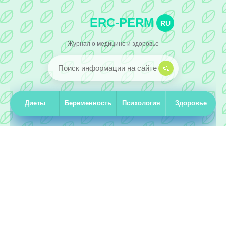
ERC-PERM
RU
Журнал о медицине и здоровье
Диеты
Беременность
Психология
Здоровье