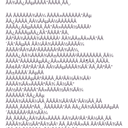
ÃÂ¾ÃÂ¿ÃÂµÃÂÃÂ°ÃÂÃÂ¸ÃÂ¸.
ÃÂ ÃÂÃÂÃÂ¾ÃÂ¼ ÃÂÃÂ»ÃÂÃÂÃÂ°ÃÂµ
ÃÂ¿ÃÂÃÂ¸ÃÂ¼ÃÂµÃÂ½ÃÂÃÂÃÂ
ÃÂÃÂ¿ÃÂµÃÂÃÂ¸ÃÂ°ÃÂ»ÃÂÃÂ½ÃÂÃÂ¹
ÃÂ¿ÃÂÃÂµÃÂ¿ÃÂ°ÃÂÃÂ°ÃÂ,
ÃÂºÃÂ¾ÃÂÃÂ¾ÃÂÃÂÃÂ¹ ÃÂ¾ÃÂ±ÃÂ»ÃÂ°ÃÂ
´ÃÂ°ÃÂµÃÂ ÃÂ¼ÃÂ¾ÃÂÃÂ½ÃÂÃÂ¼
ÃÂÃÂ²ÃÂ¾ÃÂ¹ÃÂÃÂÃÂ²ÃÂ¾ÃÂ¼,
ÃÂÃÂ¿ÃÂ¾ÃÂÃÂ¾ÃÂ±ÃÂÃÂÃÂ²ÃÂÃÂÃÂÃÂ¸ÃÂ¼
ÃÂÃÂ°ÃÂÃÂÃÂµÃÂ¿ÃÂ»ÃÂÃÂÃÂ ÃÂ¶ÃÂ¸ÃÂÃÂ.
ÃÂ¢ÃÂ°ÃÂºÃÂ°ÃÂ ÃÂ¼ÃÂµÃÂÃÂ¾ÃÂ´ÃÂ¸ÃÂºÃÂ°
ÃÂ±ÃÂÃÂ´ÃÂµÃÂ
ÃÂÃÂÃÂÃÂµÃÂºÃÂÃÂ¸ÃÂ²ÃÂ½ÃÂ¾ÃÂ¹
ÃÂÃÂ¾ÃÂ»ÃÂÃÂºÃÂ¾ ÃÂ½ÃÂ°
ÃÂ½ÃÂ°ÃÂÃÂ°ÃÂ»ÃÂÃÂ½ÃÂ¾ÃÂ¼
ÃÂÃÂÃÂ°ÃÂ¿ÃÂµ
ÃÂÃÂ¾ÃÂÃÂ¼ÃÂ¸ÃÂÃÂ¾ÃÂ²ÃÂ°ÃÂ½ÃÂ¸ÃÂ
ÃÂÃÂ¸ÃÂÃÂºÃÂ¸. ÃÂÃÂÃÂ°ÃÂ ÃÂ¿ÃÂ¾ÃÂÃÂÃÂµÃÂ
´ÃÂÃÂÃÂ²ÃÂ¾ÃÂ¼
ÃÂ¸ÃÂÃÂ¿ÃÂ¾ÃÂ»ÃÂÃÂ·ÃÂ¾ÃÂ²ÃÂ°ÃÂ½ÃÂ¸ÃÂ
ÃÂÃÂ¾ÃÂ½ÃÂºÃÂ¾ÃÂ¹ ÃÂ¸ÃÂ³ÃÂ»ÃÂ ÃÂ²ÃÂ²ÃÂ¾ÃÂ