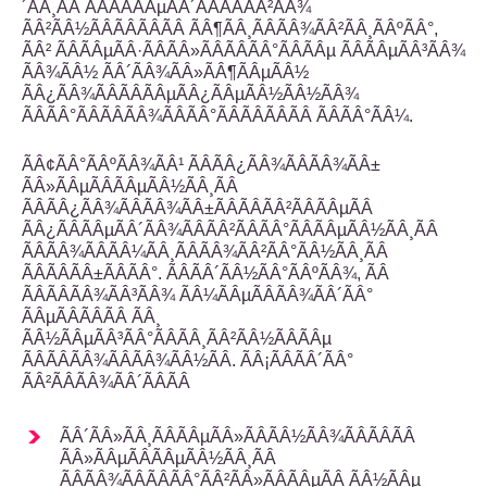
´ÃÂ¸ÃÂ ÃÂÃÂÃÂµÃÂ´ÃÂÃÂÃÂ²ÃÂ¾
ÃÂ²ÃÂ½ÃÂÃÂÃÂÃÂ ÃÂ¶ÃÂ¸ÃÂÃÂ¾ÃÂ²ÃÂ¸ÃÂºÃÂ°,
ÃÂ² ÃÂÃÂµÃÂ·ÃÂÃÂ»ÃÂÃÂÃÂ°ÃÂÃÂµ ÃÂÃÂµÃÂ³ÃÂ¾
ÃÂ¾ÃÂ½ ÃÂ´ÃÂ¾ÃÂ»ÃÂ¶ÃÂµÃÂ½
ÃÂ¿ÃÂ¾ÃÂÃÂÃÂµÃÂ¿ÃÂµÃÂ½ÃÂ½ÃÂ¾
ÃÂÃÂ°ÃÂÃÂÃÂ¾ÃÂÃÂ°ÃÂÃÂÃÂÃÂ ÃÂÃÂ°ÃÂ¼.
ÃÂ¢ÃÂ°ÃÂºÃÂ¾ÃÂ¹ ÃÂÃÂ¿ÃÂ¾ÃÂÃÂ¾ÃÂ±
ÃÂ»ÃÂµÃÂÃÂµÃÂ½ÃÂ¸ÃÂ
ÃÂÃÂ¿ÃÂ¾ÃÂÃÂ¾ÃÂ±ÃÂÃÂÃÂ²ÃÂÃÂµÃÂ
ÃÂ¿ÃÂÃÂµÃÂ´ÃÂ¾ÃÂÃÂ²ÃÂÃÂ°ÃÂÃÂµÃÂ½ÃÂ¸ÃÂ
ÃÂÃÂ¾ÃÂÃÂ¼ÃÂ¸ÃÂÃÂ¾ÃÂ²ÃÂ°ÃÂ½ÃÂ¸ÃÂ
ÃÂÃÂÃÂ±ÃÂÃÂ°. ÃÂÃÂ´ÃÂ½ÃÂ°ÃÂºÃÂ¾, ÃÂ
ÃÂÃÂÃÂ¾ÃÂ³ÃÂ¾ ÃÂ¼ÃÂµÃÂÃÂ¾ÃÂ´ÃÂ°
ÃÂµÃÂÃÂÃÂ ÃÂ¸
ÃÂ½ÃÂµÃÂ³ÃÂ°ÃÂÃÂ¸ÃÂ²ÃÂ½ÃÂÃÂµ
ÃÂÃÂÃÂ¾ÃÂÃÂ¾ÃÂ½ÃÂ. ÃÂ¡ÃÂÃÂ´ÃÂ°
ÃÂ²ÃÂÃÂ¾ÃÂ´ÃÂÃÂ
ÃÂ´ÃÂ»ÃÂ¸ÃÂÃÂµÃÂ»ÃÂÃÂ½ÃÂ¾ÃÂÃÂÃÂ
ÃÂ»ÃÂµÃÂÃÂµÃÂ½ÃÂ¸ÃÂ
ÃÂÃÂ¾ÃÂÃÂÃÂ°ÃÂ²ÃÂ»ÃÂÃÂµÃÂ ÃÂ½ÃÂµ