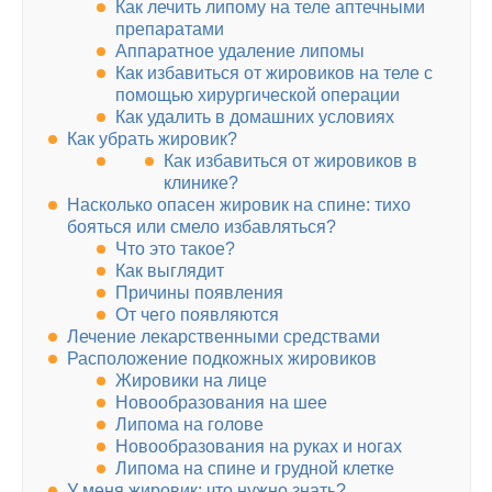
Как лечить липому на теле аптечными
препаратами
Аппаратное удаление липомы
Как избавиться от жировиков на теле с
помощью хирургической операции
Как удалить в домашних условиях
Как убрать жировик?
Как избавиться от жировиков в
клинике?
Насколько опасен жировик на спине: тихо
бояться или смело избавляться?
Что это такое?
Как выглядит
Причины появления
От чего появляются
Лечение лекарственными средствами
Расположение подкожных жировиков
Жировики на лице
Новообразования на шее
Липома на голове
Новообразования на руках и ногах
Липома на спине и грудной клетке
У меня жировик: что нужно знать?