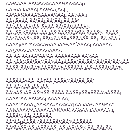
ÃÂ³ÃÂÃÂ°ÃÂ¼ÃÂ¾ÃÂÃÂ½ÃÂ¾ÃÂµ
ÃÂ»ÃÂµÃÂÃÂµÃÂ½ÃÂ¸ÃÂµ,
ÃÂºÃÂ¾ÃÂÃÂ¾ÃÂÃÂ¾ÃÂµ ÃÂ½ÃÂµ
ÃÂ¿ÃÂÃÂ¸ÃÂ²ÃÂµÃÂ´ÃÂµÃÂ ÃÂº
ÃÂ½ÃÂµÃÂ³ÃÂ°ÃÂÃÂ¸ÃÂ²ÃÂ½ÃÂÃÂ¼
ÃÂ¿ÃÂ¾ÃÂÃÂ»ÃÂµÃÂ´ÃÂÃÂÃÂ²ÃÂ¸ÃÂÃÂ¼. ÃÂÃÂ¸
ÃÂ² ÃÂºÃÂ¾ÃÂµÃÂ¼ ÃÂÃÂ»ÃÂÃÂÃÂ°ÃÂµ ÃÂ½ÃÂµ
ÃÂÃÂµÃÂºÃÂ¾ÃÂ¼ÃÂµÃÂ½ÃÂ´ÃÂÃÂµÃÂÃÂÃÂ
ÃÂ¿ÃÂÃÂÃÂ°ÃÂÃÂÃÂÃÂ
ÃÂ¸ÃÂ·ÃÂ±ÃÂ°ÃÂ²ÃÂ¸ÃÂÃÂÃÂÃÂ ÃÂ¾ÃÂ
ÃÂ½ÃÂ¾ÃÂ²ÃÂ¾ÃÂ¾ÃÂ±ÃÂÃÂ°ÃÂ·ÃÂ¾ÃÂ²ÃÂ°ÃÂ½ÃÂ
ÃÂÃÂ°ÃÂ¼ÃÂ¾ÃÂÃÂÃÂ¾ÃÂÃÂÃÂµÃÂ»ÃÂÃÂ½ÃÂ¾.
ÃÂÃÂÃÂ»ÃÂ¸ ÃÂ¶ÃÂ¸ÃÂÃÂ¾ÃÂ²ÃÂ¸ÃÂº
ÃÂ¸ÃÂ¼ÃÂµÃÂµÃÂ
ÃÂ½ÃÂµÃÂ·ÃÂ½ÃÂ°ÃÂÃÂ¸ÃÂÃÂµÃÂ»ÃÂÃÂ½ÃÂÃÂµ
ÃÂÃÂ°ÃÂ·ÃÂ¼ÃÂµÃÂÃÂ ÃÂ¸
ÃÂÃÂ°ÃÂÃÂ¿ÃÂ¾ÃÂ»ÃÂ¾ÃÂ¶ÃÂµÃÂ½ ÃÂ½ÃÂ°
ÃÂ¾ÃÂÃÂºÃÂÃÂÃÂÃÂ¾ÃÂ¼ ÃÂ¼ÃÂµÃÂÃÂÃÂµ,
ÃÂÃÂ¾ ÃÂµÃÂÃÂÃÂ
ÃÂ²ÃÂµÃÂÃÂ¾ÃÂÃÂÃÂ½ÃÂ¾ÃÂÃÂÃÂ
ÃÂ²ÃÂÃÂ²ÃÂµÃÂÃÂÃÂ¸ ÃÂµÃÂ³ÃÂ¾ ÃÂ±ÃÂµÃÂ·