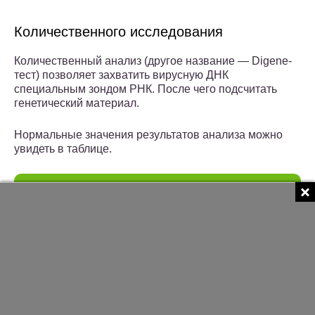
Количественного исследования
Количественный анализ (другое название — Digene-
тест) позволяет захватить вирусную ДНК
специальным зондом РНК. После чего подсчитать
генетический материал.
Нормальные значения результатов анализа можно
увидеть в таблице.
Группы
Типы
Предполагаемые результаты
ВПЧ
ВПЧ
Более 1 относительной
единицы – положительный
Низкий
6, 11,
результат (концентрация
онкогенный
42, 43,
вирусов клинически
риск
44
значимая).Если меньше 1 –
«Не обнаружен» — результат
отрицательный.