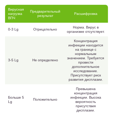
Вирусная
Предварительный
нагрузка
Расшифровка
результат
ВПЧ
Норма. Вирус в
0-3 Lg
Отрицательно
организме отсутствует.
Концентрация
инфекции находится
на границе с
нормальным
значением. Требуется
3-5 Lg
Не определено
провести
дополнительное
исследование.
Присутствует риск
развития дисплазии.
Превышена
концентрация
Больше 5
инфекции. Высока
Положительно
Lg
вероятность
присутствия
дисплазии.