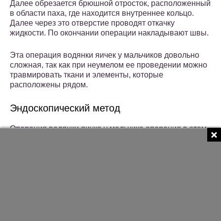
Далее обрезается брюшной отросток, расположенный
в области паха, где находится внутреннее кольцо.
Далее через это отверстие проводят откачку
жидкости. По окончании операции накладывают швы.
Эта операция водянки яичек у мальчиков довольно
сложная, так как при неумелом ее проведении можно
травмировать ткани и элементы, которые
расположены рядом.
Эндоскопический метод
Операция водянки яичка у мальчика операция в этом
случае проводится с использованием специальной
аппаратуры.
Хирург делает небольшие надрезы, в которые вводит
эндоскоп с маленькой камерой. Затем происходит
удаление жидкости из мошонки.
Такой вид операции имеет ряд преимуществ: