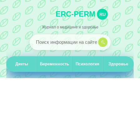
ERC-PERM
RU
Журнал о медицине и здоровье
Диеты
Беременность
Психология
Здоровье