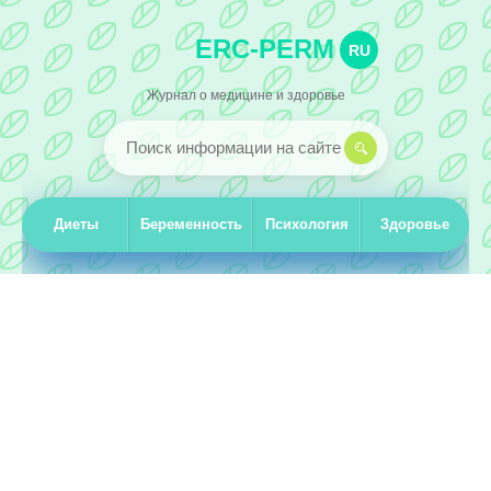
ERC-PERM
RU
Журнал о медицине и здоровье
Диеты
Беременность
Психология
Здоровье