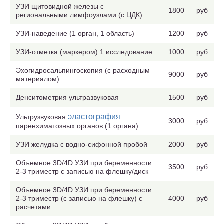
УЗИ щитовидной железы с
1800
руб
региональными лимфоузлами (с ЦДК)
УЗИ-наведение (1 орган, 1 область)
1200
руб
УЗИ-отметка (маркером) 1 исследование
1000
руб
Эхогидросальпингоскопия (с расходным
9000
руб
материалом)
Денситометрия ультразвуковая
1500
руб
эластография
Ультрузвуковая
3000
руб
паренхиматозных органов (1 органа)
УЗИ желудка с водно-сифонной пробой
2000
руб
Объемное 3D/4D УЗИ при беременности
3500
руб
2-3 триместр с записью на флешку/диск
Объемное 3D/4D УЗИ при беременности
2-3 триместр (с записью на флешку) с
4000
руб
расчетами