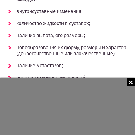
внутрисуставные изменения.
количество жидкости в суставах;
наличие выпота, его размеры;
новообразования их форму, размеры и характер
(доброкачественные или злокачественные);
наличие метастазов;
эрозивные изменения хрящей;
надрывы, повреждения и воспаления;
патологии нервной системы и мышц.
Этот метод применяют в процессе введения внутри
суставных инъекций, используют для отслеживания
результатов проводимого лечения и эффективности
реабилитационных мероприятий.