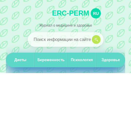
ERC-PERM
RU
Журнал о медицине и здоровье
Диеты
Беременность
Психология
Здоровье