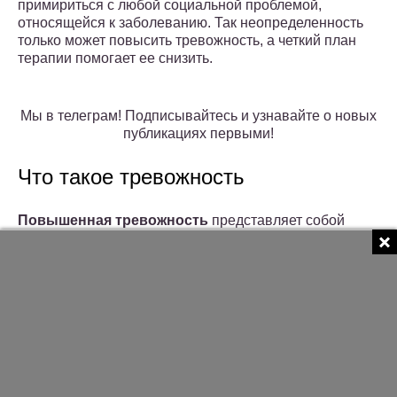
примириться с любой социальной проблемой,
относящейся к заболеванию. Так неопределенность
только может повысить тревожность, а четкий план
терапии помогает ее снизить.
Мы в телеграм! Подписывайтесь и узнавайте о новых
публикациях первыми!
Что такое тревожность
Повышенная тревожность
представляет собой
индивидуальную психологическую особенность, при
которой человеку свойственно переживать по самым,
казалось бы, незначительным поводам.
Такие люди любой пустяк могут превратить в
трагедию вселенских масштабов. Маленькое пятно
жидкости на кухонном столе, слегка пригоревшая
картошка в сковородке, неидеально начищенные
ботинки – обычный человек всех этих мелочей даже и