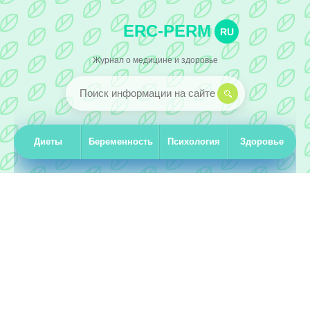
ERC-PERM
RU
Журнал о медицине и здоровье
Диеты
Беременность
Психология
Здоровье