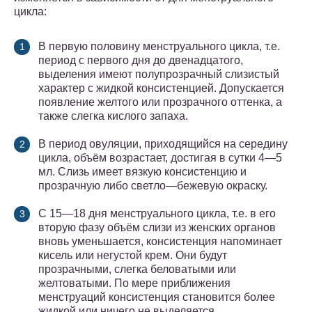
цикла:
В первую половину менструального цикла, т.е.
период с первого дня до двенадцатого,
выделения имеют полупрозрачный слизистый
характер с жидкой консистенцией. Допускается
появление желтого или прозрачного оттенка, а
также слегка кислого запаха.
В период овуляции, приходящийся на середину
цикла, объём возрастает, достигая в сутки 4—5
мл. Слизь имеет вязкую консистенцию и
прозрачную либо светло—бежевую окраску.
С 15—18 дня менструального цикла, т.е. в его
вторую фазу объём слизи из женских органов
вновь уменьшается, консистенция напоминает
кисель или негустой крем. Они будут
прозрачными, слегка беловатыми или
желтоватыми. По мере приближения
менструаций консистенция становится более
жидкой или ничего не выделяется.