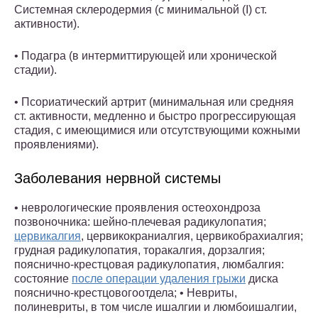
Системная склеродермия (с минимальной (I) ст.
активности).
• Подагра (в интермиттирующей или хронической
стадии).
• Псориатический артрит (минимальная или средняя
ст. активности, медленно и быстро прогрессирующая
стадия, с имеющимися или отсутствующими кожными
проявлениями).
Заболевания нервной системы
• неврологические проявления остеохондроза
позвоночника: шейно-плечевая радикулопатия;
цервикалгия
, цервикокраниалгия, цервикобрахиалгия;
грудная радикулопатия, торакалгия, дорзалгия;
пояснично-крестцовая радикулопатия, люмбалгия:
состояние
после операции удаления грыжи
диска
пояснично-крестцовогоотдела; • Невриты,
полиневриты, в том числе ишалгии и люмбоишалгии,