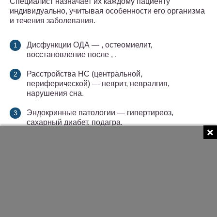
Специалист назначает их каждому пациенту
индивидуально, учитывая особенности его организма
и течения заболевания.
Дисфункции ОДА — , остеомиелит,
восстановление после , .
Расстройства НС (центральной,
периферической) — неврит, невралгия,
нарушения сна.
Эндокринные патологии — гипертиреоз,
сахарный диабет, подагра.
Недуги ЖКТ — воспалительные поражения
желудка, желчного пузыря, кишечника,
хроническая язвенная болезнь.
Поражения органов дыхания — болезни легких,
ринит, синусит, бронхиальная астма, хроническое
обструктивное заболевание легких.