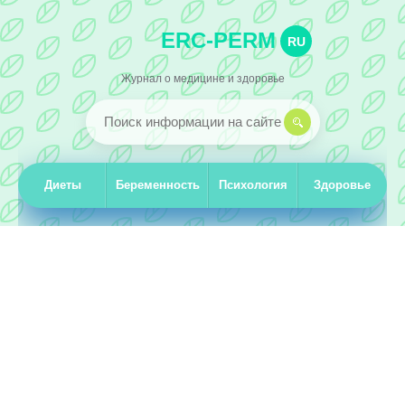
ERC-PERM
RU
Журнал о медицине и здоровье
Диеты
Беременность
Психология
Здоровье