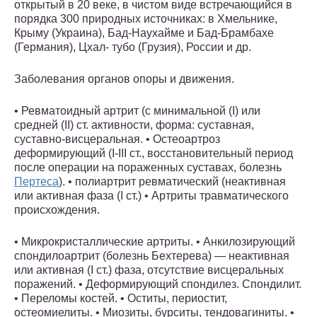
открытый в 20 веке, в чистом виде встречающийся в
порядка 300 природных источниках: в Хмельнике,
Крыму (Украина), Бад-Наухайме и Бад-Брамбахе
(Германия), Цхал- тубо (Грузия), России и др.
​Заболевания органов опоры и движения.
• Ревматоидный артрит (с минимальной (I) или
средней (II) ст. активности, форма: суставная,
суставно-висцеральная. • Остеоартроз
деформирующий (I-III ст., восстановительный период
после операции на пораженных суставах, болезнь
Пертеса
). • полиартрит ревматический (неактивная
или активная фаза (I ст.) • Артриты травматического
происхождения.
• Микрокристаллические артриты. • Анкилозирующий
спондилоартрит (болезнь Бехтерева) — неактивная
или активная (I ст.) фаза, отсутствие висцеральных
поражений. • Деформирующий спондилез. Спондилит.
• Переломы костей. • Оститы, периостит,
остеомиелиты. • Миозиты, бурситы, тендовагиниты. •