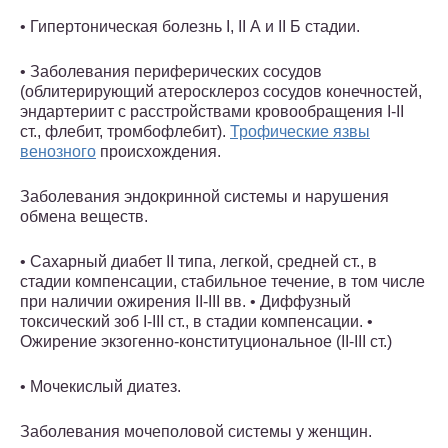
• Гипертоническая болезнь I, II А и II Б стадии.
• Заболевания периферических сосудов
(облитерирующий атеросклероз сосудов конечностей,
эндартериит с расстройствами кровообращения I-II
ст., флебит, тромбофлебит).
Трофические язвы
венозного
происхождения.
Заболевания эндокринной системы и нарушения
обмена веществ.
• Сахарный диабет II типа, легкой, средней ст., в
стадии компенсации, стабильное течение, в том числе
при наличии ожирения II-III вв. • Диффузный
токсический зоб I-III ст., в стадии компенсации. •
Ожирение экзогенно-конституциональное (II-III ст.)
• Мочекислый диатез.
Заболевания мочеполовой системы у женщин.